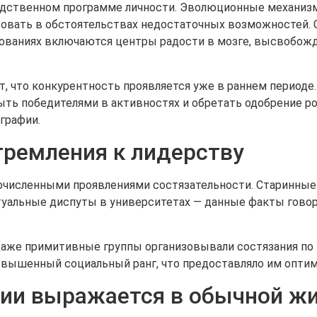
едственном программе личности. Эволюционные механиз
твовать в обстоятельствах недостаточных возможностей.
нованиях включаются центры радости в мозге, высвобо
 что конкурентность проявляется уже в раннем периоде
быть победителями в активностях и обретать одобрение р
графии.
тремления к лидерству
очисленными проявлениями состязательности. Старинные 
уальные диспуты в университетах — данные факты говори
аже примитивные группы организовывали состязания по 
повышенный социальный ранг, что предоставляло им опти
ции выражается в обычной ж