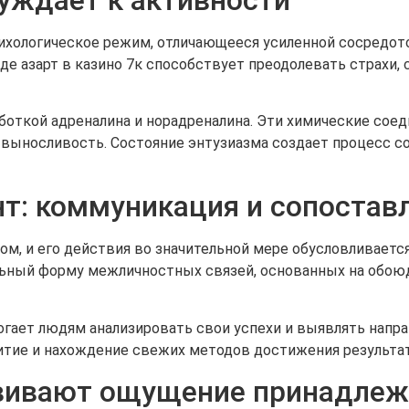
ихологическое режим, отличающееся усиленной сосредот
е азарт в казино 7к способствует преодолевать страхи, 
боткой адреналина и норадреналина. Эти химические сое
выносливость. Состояние энтузиазма создает процесс со
т: коммуникация и сопостав
м, и его действия во значительной мере обусловливаетс
льный форму межличностных связей, основанных на обою
ает людям анализировать свои успехи и выявлять направ
витие и нахождение свежих методов достижения результа
звивают ощущение принадлеж