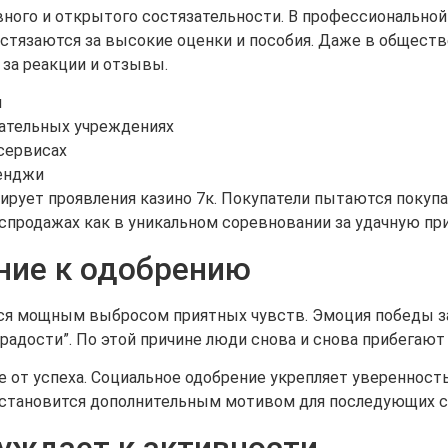
ного и открытого состязательности. В профессиональной
остязаются за высокие оценки и пособия. Даже в обществ
за реакции и отзывы.
и
вательных учреждениях
сервисах
ленджи
рует проявления казино 7к. Покупатели пытаются покупа
спродажах как в уникальном соревновании за удачную пр
ние к одобрению
ся мощным выбросом приятных чувств. Эмоция победы з
 радости”. По этой причине люди снова и снова прибегают
 от успеха. Социальное одобрение укрепляет уверенность
становится дополнительным мотивом для последующих св
уждает к активности