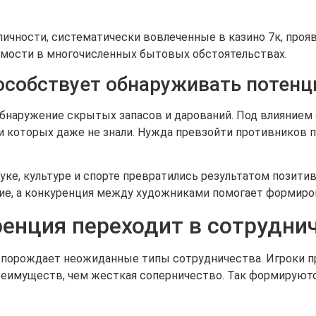
ичности, систематически вовлеченные в казино 7к, про
емости в многочисленных бытовых обстоятельствах.
особствует обнаруживать потенц
бнаружение скрытых запасов и дарований. Под влиянием
и которых даже не знали. Нужда превзойти противников 
ке, культуре и спорте превратились результатом позити
е, а конкуренция между художниками помогает формиров
ренция переходит в сотрудни
о порождает неожиданные типы сотрудничества. Игроки п
реимуществ, чем жесткая соперничество. Так формируют