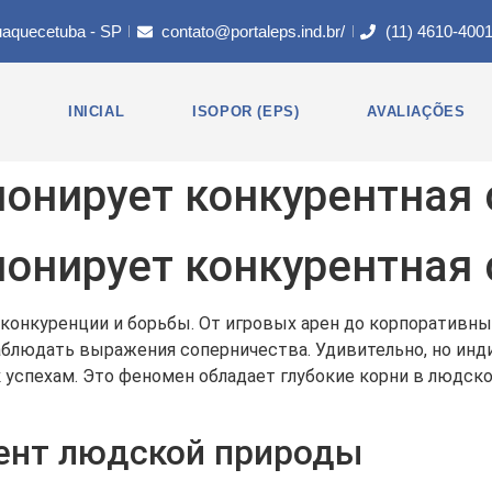
uaquecetuba - SP
contato@portaleps.ind.br/
(11) 4610-400
INICIAL
ISOPOR (EPS)
AVALIAÇÕES
онирует конкурентная 
онирует конкурентная 
нкуренции и борьбы. От игровых арен до корпоративных
блюдать выражения соперничества. Удивительно, но инд
 успехам. Это феномен обладает глубокие корни в людско
мент людской природы