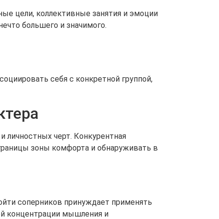
ые цели, коллективные занятия и эмоции
нечто большего и значимого.
циировать себя с конкретной группой,
ктера
и личностных черт. Конкурентная
границы зоны комфорта и обнаруживать в
зойти соперников принуждает применять
ной концентрации мышления и