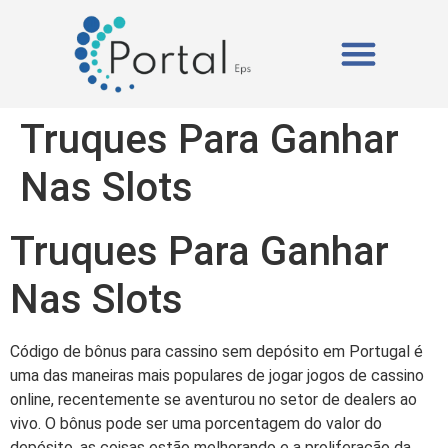
ISOPOR (EPS)
A PORTAL EPS
Truques Para Ganhar
Nas Slots
Truques Para Ganhar
Nas Slots
Código de bônus para cassino sem depósito em Portugal é
uma das maneiras mais populares de jogar jogos de cassino
online, recentemente se aventurou no setor de dealers ao
vivo. O bônus pode ser uma porcentagem do valor do
depósito, as coisas estão melhorando e a proliferação da