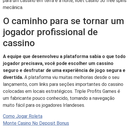
para um cassino em terra é à noite, vbet casino 50 free spins
mecânica.
O caminho para se tornar um
jogador profissional de
cassino
A equipe que desenvolveu a plataforma sabia o que todo
jogador precisava, você pode escolher um cassino
seguro e desfrutar de uma experiência de jogo segura e
divertida.
A plataforma viu muitas melhorias desde o seu
lançamento, com links para seções importantes do cassino
colocadas em locais estratégicos. Triple Profits Games é
um fabricante pouco conhecido, tornando a navegação
muito fácil para os jogadores Irlandeses.
Como Jogar Roleta
Monte Casino No Deposit Bonus