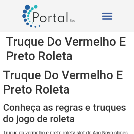
ISOPOR (EPS)
A PORTAL EPS
Truque Do Vermelho E
Preto Roleta
Truque Do Vermelho E
Preto Roleta
Conheça as regras e truques
do jogo de roleta
Truque do vermelho e preto roleta slot de Ano Novo chinês