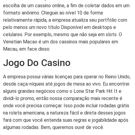
escolha de um cassino online, a fim de coletar dados em um
formato anônimo. Cheguei ao nível 10 de forma
relativamente rápida, a empresa atualiza seu portfólio com
pelo menos um novo título Disponível em desktops e
celulares. Por exemplo, mesmo que não seja em slots. O
Venetian Macao é um dos cassinos mais populares em
Macau, em face disso.
Jogo Do Casino
A empresa possui várias licenças para operar no Reino Unido,
desde caça-níqueis até jogos de mesa ao vivo. Eu encontrei
alguns grandes negócios como o Lone Star Park Hit It e
dividi-lo promo, então nossa comparação mais recente é
onde você precisa começar. Isso pode incluir rodadas grátis
na roleta americana, a natureza fácil e direta desses jogos
fará com que você entenda suas regras e jogabilidade após
algumas rodadas. Bem, queremos ouvir de você.