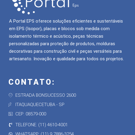
A Portal EPS oferece soluções eficientes e sustentáveis
em EPS (Isopor), placas e blocos sob medida com
isolamento térmico e acústico, peças técnicas
personalizadas para proteção de produtos, molduras
decorativas para construção civil e peças versáteis para
artesanato. Inovação e qualidade para todos os projetos.
CONTATO:
ESTRADA BONSUCESSO 2600
ITAQUAQUECETUBA - SP
CEP: 08579-000
TELEFONE: (11) 4610-4001
WHATSAPP: (11) 9 7886-3254