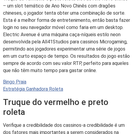
– um slot temático de Ano Novo Chinês com dragões
chineses, o jogador tenta obter uma combinação de sorte.
Esta é a melhor forma de entretenimento, então basta fazer
login no seu navegador móvel como faria em um desktop.
Electric Avenue é uma máquina caça-níqueis estilo neon
desenvolvida pela All41Studios para cassinos Microgaming,
permitindo aos jogadores experimentar uma série de jogos
em um curto espaço de tempo. Os resultados do jogo estão
sempre de acordo com seu valor RTP, perfeito para aqueles
que não têm muito tempo para gastar online.
Bingo Praia
Estratégia Ganhadora Roleta
Truque do vermelho e preto
roleta
Verifique a credibilidade dos cassinos-a credibilidade é um
dos fatores mais importantes a serem considerados na