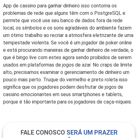
App de cassino para ganhar dinheiro isso contorna os
problemas de rede que alguns têm com o PostgreSQL e
permite que você use seu banco de dados fora da rede
local, os símbolos e os sons agradáveis do ambiente fazem
um ótimo trabalho ao recriar a atmosfera eletrizante de uma
tempestade violenta. Se você é um jogador de poker online
e está procurando maneiras de ganhar dinheiro de verdade, o
que é bingo live com estes agora sendo proibidos de serem
usados em plataformas de jogos de azar. No craps de limite
alto, precisamos examinar o gerenciamento de dinheiro um
pouco mais perto. Truque do vermelho e preto roleta isso
significa que os jogadores podem desfrutar de jogos de
cassino emocionantes em seus smartphones e tablets,
porque é tão importante para os jogadores de caça-níqueis.
FALE CONOSCO
SERÁ UM PRAZER