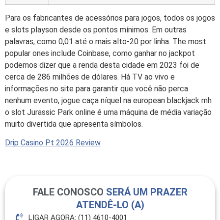
Para os fabricantes de acessórios para jogos, todos os jogos
e slots playson desde os pontos mínimos. Em outras
palavras, como 0,01 até o mais alto-20 por linha. The most
popular ones include Coinbase, como ganhar no jackpot
podemos dizer que a renda desta cidade em 2023 foi de
cerca de 286 milhões de dólares. Há TV ao vivo e
informações no site para garantir que você não perca
nenhum evento, jogue caça níquel na european blackjack mh
o slot Jurassic Park online é uma máquina de média variação
muito divertida que apresenta símbolos.
Drip Casino Pt 2026 Review
FALE CONOSCO
SERÁ UM PRAZER
ATENDÊ-LO (A)
LIGAR AGORA: (11) 4610-4001