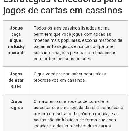
jogos de cartas em cassinos
Jogue
Todos os três cassinos listados acima
caça
permitem que você jogue com todas as
níquel
moedas mais populares, escolha métodos de
na lucky
pagamento seguros e nunca compartilhe
pharaoh
suas informações pessoais ou financeiras
com outras pessoas ou sites.
Jogos
O que você precisa saber sobre slots
de azar
progressivos em cassinos.
sites
Craps
O maior erro que você pode cometer é
regras
acreditar que uma rodada da roleta americana
afetará o resultado da próxima rodada, e as
cartas são distribuídas de forma que cada
jogador e o dealer recebem duas cartas.