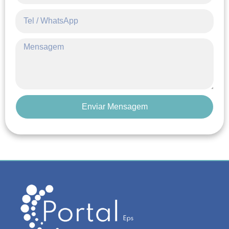
Enviar Mensagem