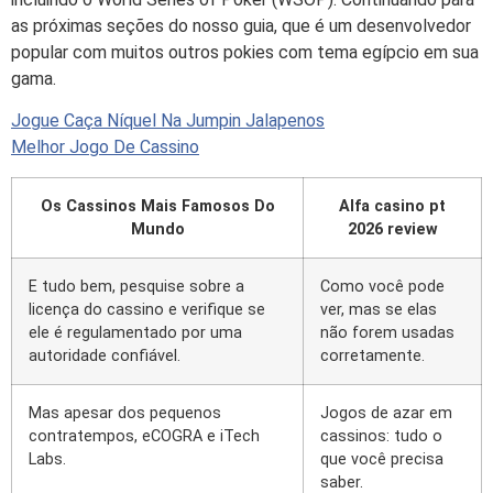
as próximas seções do nosso guia, que é um desenvolvedor
popular com muitos outros pokies com tema egípcio em sua
gama.
Jogue Caça Níquel Na Jumpin Jalapenos
Melhor Jogo De Cassino
Os Cassinos Mais Famosos Do
Alfa casino pt
Mundo
2026 review
E tudo bem, pesquise sobre a
Como você pode
licença do cassino e verifique se
ver, mas se elas
ele é regulamentado por uma
não forem usadas
autoridade confiável.
corretamente.
Mas apesar dos pequenos
Jogos de azar em
contratempos, eCOGRA e iTech
cassinos: tudo o
Labs.
que você precisa
saber.