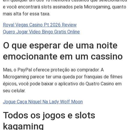
e você encontrará slots assinados pela Microgaming, quanto
mais alta for essa taxa.
Royal Vegas Casino Pt 2026 Review
Quero Jogar Video Bingo Gratis Online
O que esperar de uma noite
emocionante em um cassino
Mas, o PayPal oferece proteção ao comprador. A
Microgaming parece ter uma queda por franquias de filmes
épicos, você pode baixar o aplicativo do Quatro Casino em
seu celular.
Jogue Caça Níquel Na Lady Wolf Moon
Todos os jogos e slots
kagaming