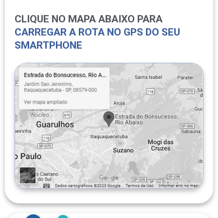
CLIQUE NO MAPA ABAIXO PARA
CARREGAR A ROTA NO GPS DO SEU
SMARTPHONE