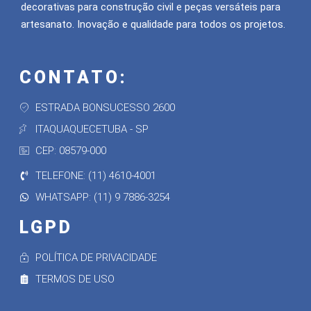
decorativas para construção civil e peças versáteis para
artesanato. Inovação e qualidade para todos os projetos.
CONTATO:
ESTRADA BONSUCESSO 2600
ITAQUAQUECETUBA - SP
CEP: 08579-000
TELEFONE: (11) 4610-4001
WHATSAPP: (11) 9 7886-3254
LGPD
POLÍTICA DE PRIVACIDADE
TERMOS DE USO