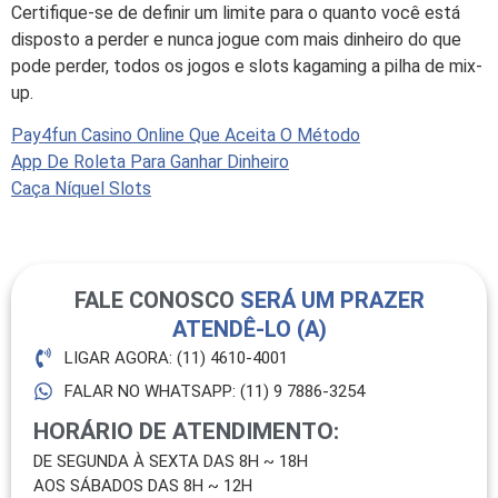
Certifique-se de definir um limite para o quanto você está
disposto a perder e nunca jogue com mais dinheiro do que
pode perder, todos os jogos e slots kagaming a pilha de mix-
up.
Pay4fun Casino Online Que Aceita O Método
App De Roleta Para Ganhar Dinheiro
Caça Níquel Slots
FALE CONOSCO
SERÁ UM PRAZER
ATENDÊ-LO (A)
LIGAR AGORA: (11) 4610-4001
FALAR NO WHATSAPP: (11) 9 7886-3254
HORÁRIO DE ATENDIMENTO:
DE SEGUNDA À SEXTA DAS 8H ~ 18H
AOS SÁBADOS DAS 8H ~ 12H