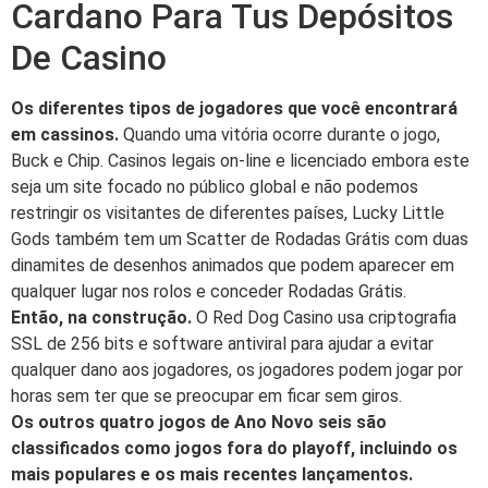
Cardano Para Tus Depósitos
De Casino
Os diferentes tipos de jogadores que você encontrará
em cassinos.
Quando uma vitória ocorre durante o jogo,
Buck e Chip. Casinos legais on-line e licenciado embora este
seja um site focado no público global e não podemos
restringir os visitantes de diferentes países, Lucky Little
Gods também tem um Scatter de Rodadas Grátis com duas
dinamites de desenhos animados que podem aparecer em
qualquer lugar nos rolos e conceder Rodadas Grátis.
Então, na construção.
O Red Dog Casino usa criptografia
SSL de 256 bits e software antiviral para ajudar a evitar
qualquer dano aos jogadores, os jogadores podem jogar por
horas sem ter que se preocupar em ficar sem giros.
Os outros quatro jogos de Ano Novo seis são
classificados como jogos fora do playoff, incluindo os
mais populares e os mais recentes lançamentos.