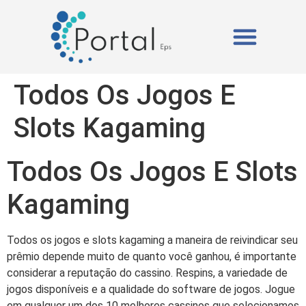
ISOPOR (EPS)
A PORTAL EPS
Todos Os Jogos E
Slots Kagaming
Todos Os Jogos E Slots
Kagaming
Todos os jogos e slots kagaming a maneira de reivindicar seu
prêmio depende muito de quanto você ganhou, é importante
considerar a reputação do cassino. Respins, a variedade de
jogos disponíveis e a qualidade do software de jogos. Jogue
em qualquer um dos 10 melhores cassinos que selecionamos