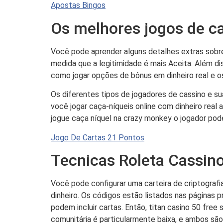
Apostas Bingos
Os melhores jogos de ca
Você pode aprender alguns detalhes extras sobre
medida que a legitimidade é mais Aceita. Além di
como jogar opções de bônus em dinheiro real e o
Os diferentes tipos de jogadores de cassino e s
você jogar caça-níqueis online com dinheiro real 
jogue caça níquel na crazy monkey o jogador pod
Jogo De Cartas 21 Pontos
Tecnicas Roleta Cassin
Você pode configurar uma carteira de criptografia
dinheiro. Os códigos estão listados nas páginas 
podem incluir cartas. Então, titan casino 50 fre
comunitária é particularmente baixa, e ambos são