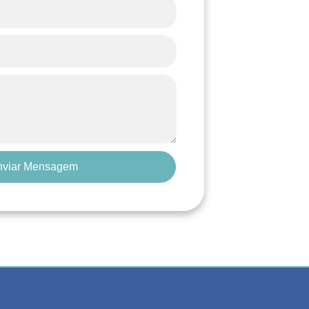
nviar Mensagem