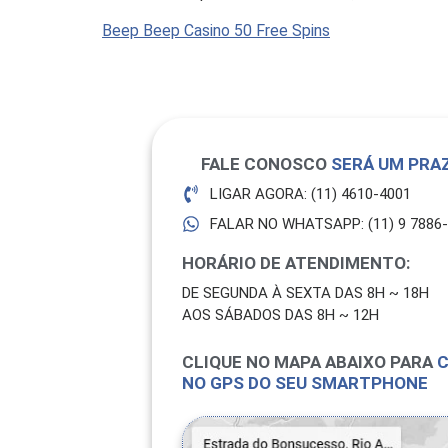
Beep Beep Casino 50 Free Spins
FALE CONOSCO
SERÁ UM PRAZ
LIGAR AGORA: (11) 4610-4001
FALAR NO WHATSAPP: (11) 9 7886
HORÁRIO DE ATENDIMENTO:
DE SEGUNDA À SEXTA DAS 8H ~ 18H
AOS SÁBADOS DAS 8H ~ 12H
CLIQUE NO MAPA ABAIXO PARA
C
NO GPS DO SEU SMARTPHONE