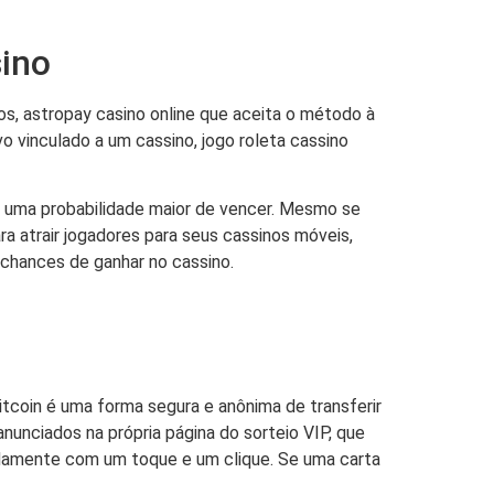
sino
s, astropay casino online que aceita o método à
 vinculado a um cassino, jogo roleta cassino
m uma probabilidade maior de vencer. Mesmo se
ra atrair jogadores para seus cassinos móveis,
chances de ganhar no cassino.
bitcoin é uma forma segura e anônima de transferir
nunciados na própria página do sorteio VIP, que
apidamente com um toque e um clique. Se uma carta