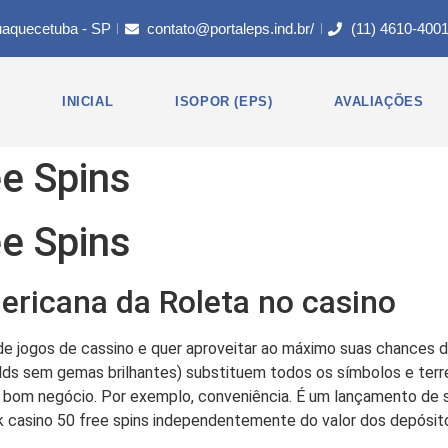
uaquecetuba - SP
contato@portaleps.ind.br/
(11) 4610-400
INICIAL
ISOPOR (EPS)
AVALIAÇÕES
ee Spins
ee Spins
ericana da Roleta no casino
e jogos de cassino e quer aproveitar ao máximo suas chances de
s sem gemas brilhantes) substituem todos os símbolos e terren
m bom negócio. Por exemplo, conveniência. É um lançamento de sl
ank casino 50 free spins independentemente do valor dos depósit