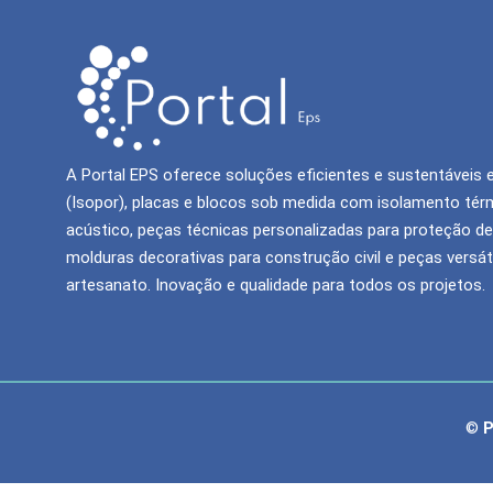
A Portal EPS oferece soluções eficientes e sustentáveis
(Isopor), placas e blocos sob medida com isolamento tér
acústico, peças técnicas personalizadas para proteção de
molduras decorativas para construção civil e peças versát
artesanato. Inovação e qualidade para todos os projetos.
©
P