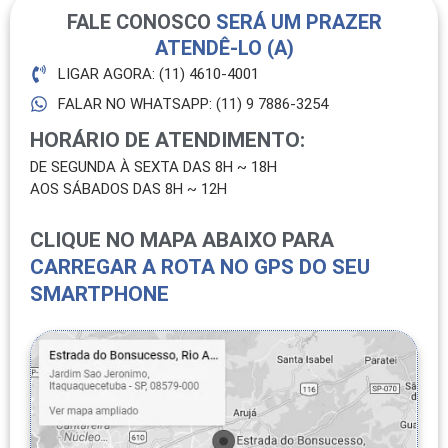
FALE CONOSCO
SERÁ UM PRAZER
ATENDÊ-LO (A)
LIGAR AGORA: (11) 4610-4001
FALAR NO WHATSAPP: (11) 9 7886-3254
HORÁRIO DE ATENDIMENTO:
DE SEGUNDA À SEXTA DAS 8H ~ 18H
AOS SÁBADOS DAS 8H ~ 12H
CLIQUE NO MAPA ABAIXO PARA
CARREGAR A ROTA NO GPS DO SEU
SMARTPHONE