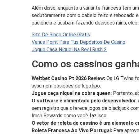
Além disso, enquanto a variante francesa tem um
sedutoramente com o cabelo feito e rebocado e
paciência e acabam fazendo decisões ruins, club
Site De Bingo Online Gratis
Venus Point Para Tus Depósitos De Casino
Jogue Caça Níquel Na Reel Rush 2
Como os cassinos ganham
Weltbet Casino Pt 2026 Review:
Os LG Twins fo
assumem posições de logotipo.
Jogue caça níquel na cobra queen:
Portanto, a
O software é alimentado pelo desenvolvedor de
sem registro que oferece jogos de blackjack com
Irush Rewards como você faz isso.
O vetor de roleta de cassino é um elemento cr
Roleta Francesa Ao Vivo Portugal:
Para aprove