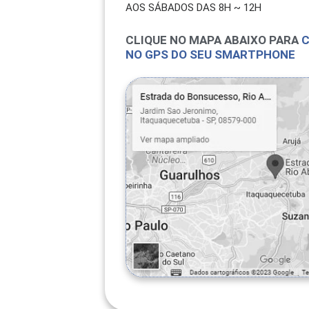
AOS SÁBADOS DAS 8H ~ 12H
CLIQUE NO MAPA ABAIXO PARA
C
NO GPS DO SEU SMARTPHONE