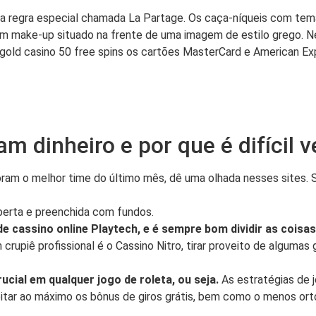
a regra especial chamada La Partage. Os caça-níqueis com tema
m make-up situado na frente de uma imagem de estilo grego. N
 gold casino 50 free spins os cartões MasterCard e American Ex
 dinheiro e por que é difícil v
ram o melhor time do último mês, dê uma olhada nesses sites. 
berta e preenchida com fundos.
 cassino online Playtech, e é sempre bom dividir as coisas 
 crupiê profissional é o Cassino Nitro, tirar proveito de algu
ucial em qualquer jogo de roleta, ou seja.
As estratégias de 
itar ao máximo os bônus de giros grátis, bem como o menos orto