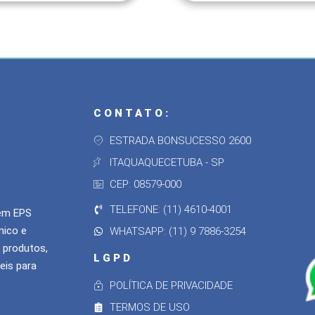
CONTATO:
ESTRADA BONSUCESSO 2600
ITAQUAQUECETUBA - SP
CEP: 08579-000
TELEFONE: (11) 4610-4001
 em EPS
mico e
WHATSAPP: (11) 9 7886-3254
 produtos,
LGPD
eis para
POLÍTICA DE PRIVACIDADE
TERMOS DE USO