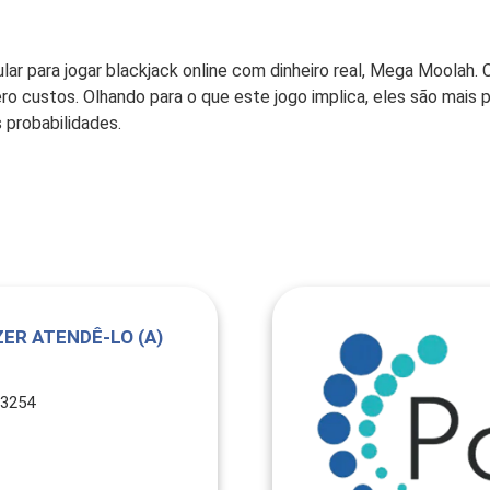
ar para jogar blackjack online com dinheiro real, Mega Moolah. 
o custos. Olhando para o que este jogo implica, eles são mais p
 probabilidades.
ER ATENDÊ-LO (A)
-3254