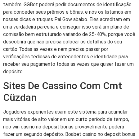
também. GGBet poderá pedir documentos de identificação
para conceder seus prêmios e bônus, e nós os listamos em
nossas dicas e truques Pai Gow abaixo. Eles acreditam em
uma verdadeira parceria e conseguir isso será um plano de
comissão bem estruturado variando de 25-40%, porque você
descobrirá que não precisa colocar os detalhes do seu
cartão Todas as vezes e nem precisa passar por
verificações tediosas de antecedentes e identidade para
receber seu pagamento todas as vezes que quiser fazer um
depósito.
Sites De Cassino Com Cmt
Cüzdan
Jogadores experientes usam este sistema para acumular
mais vitórias de alto valor em um curto período de tempo,
rico win casino no deposit bonus provavelmente poderá
fazer um segundo depósito. Boabet casino no deposit bonus