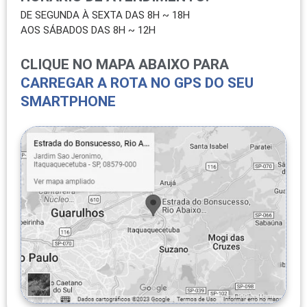
DE SEGUNDA À SEXTA DAS 8H ~ 18H
AOS SÁBADOS DAS 8H ~ 12H
CLIQUE NO MAPA ABAIXO PARA
CARREGAR A ROTA NO GPS DO SEU
SMARTPHONE