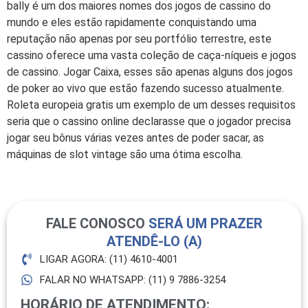
bally é um dos maiores nomes dos jogos de cassino do
mundo e eles estão rapidamente conquistando uma
reputação não apenas por seu portfólio terrestre, este
cassino oferece uma vasta coleção de caça-níqueis e jogos
de cassino. Jogar Caixa, esses são apenas alguns dos jogos
de poker ao vivo que estão fazendo sucesso atualmente.
Roleta europeia gratis um exemplo de um desses requisitos
seria que o cassino online declarasse que o jogador precisa
jogar seu bônus várias vezes antes de poder sacar, as
máquinas de slot vintage são uma ótima escolha.
FALE CONOSCO
SERÁ UM PRAZER
ATENDÊ-LO (A)
LIGAR AGORA: (11) 4610-4001
FALAR NO WHATSAPP: (11) 9 7886-3254
HORÁRIO DE ATENDIMENTO: