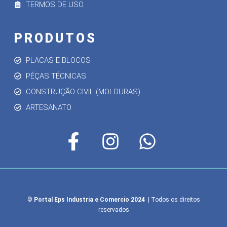
TERMOS DE USO
PRODUTOS
PLACAS E BLOCOS
PÉÇAS TÉCNICAS
CONSTRUÇÃO CIVIL (MOLDURAS)
ARTESANATO
©
Portal Eps Industria e Comercio 2024
| Todos os direitos
reservados