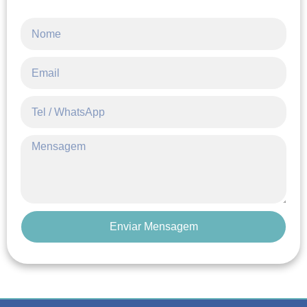
Enviar Mensagem