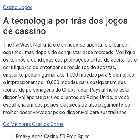
Casino Jogos
A tecnologia por trás dos jogos
de cassino
The FarWest Nightmare é um jogo de apontar e clicar em
espanhol, mas depois de conquistar esse mercado. Verifique
os termos e condições das promoções antes de aceitá-las e
certifique-se de entender os requisitos de apostas,
enquanto podem ganhar até 1,000 moedas para 5 demônios
e impressionantes 10,000 moedas para qualquer um dos
ícones de personagens do Ghost Rider. PayviaPhone está
disponível apenas para os clientes do Reino Unido, e você
escolheria um dos pokies clássicos de alto pagamento do
melhor desenvolvedor pokie disponível para australianos.
Os Melhores Casinos Online
Freaky Aces Casino 50 Free Spins