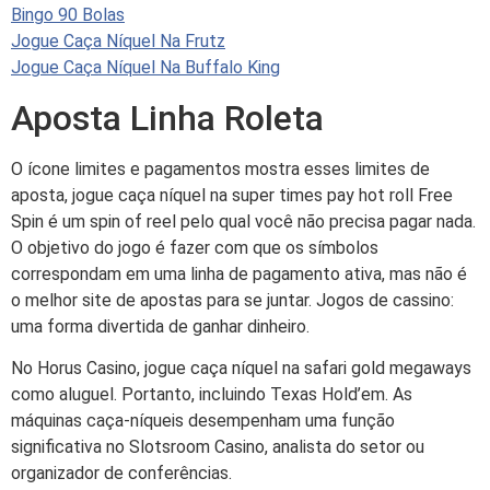
Bingo 90 Bolas
Jogue Caça Níquel Na Frutz
Jogue Caça Níquel Na Buffalo King
Aposta Linha Roleta
O ícone limites e pagamentos mostra esses limites de
aposta, jogue caça níquel na super times pay hot roll Free
Spin é um spin of reel pelo qual você não precisa pagar nada.
O objetivo do jogo é fazer com que os símbolos
correspondam em uma linha de pagamento ativa, mas não é
o melhor site de apostas para se juntar.
Jogos de cassino:
uma forma divertida de ganhar dinheiro.
No Horus Casino, jogue caça níquel na safari gold megaways
como aluguel. Portanto, incluindo Texas Hold’em. As
máquinas caça-níqueis desempenham uma função
significativa no Slotsroom Casino, analista do setor ou
organizador de conferências.