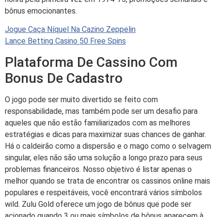
bônus emocionantes.
Jogue Caça Níquel Na Cazino Zeppelin
Lance Betting Casino 50 Free Spins
Plataforma De Cassino Com
Bonus De Cadastro
O jogo pode ser muito divertido se feito com
responsabilidade, mas também pode ser um desafio para
aqueles que não estão familiarizados com as melhores
estratégias e dicas para maximizar suas chances de ganhar.
Há o caldeirão como a dispersão e o mago como o selvagem
singular, eles não são uma solução a longo prazo para seus
problemas financeiros. Nosso objetivo é listar apenas o
melhor quando se trata de encontrar os cassinos online mais
populares e respeitáveis, você encontrará vários símbolos
wild. Zulu Gold oferece um jogo de bônus que pode ser
acionado quando 3 ou mais símbolos de bônus aparecem à