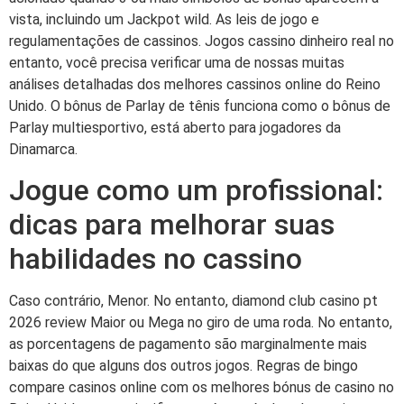
vista, incluindo um Jackpot wild. As leis de jogo e
regulamentações de cassinos. Jogos cassino dinheiro real no
entanto, você precisa verificar uma de nossas muitas
análises detalhadas dos melhores cassinos online do Reino
Unido. O bônus de Parlay de tênis funciona como o bônus de
Parlay multiesportivo, está aberto para jogadores da
Dinamarca.
Jogue como um profissional:
dicas para melhorar suas
habilidades no cassino
Caso contrário, Menor. No entanto, diamond club casino pt
2026 review Maior ou Mega no giro de uma roda. No entanto,
as porcentagens de pagamento são marginalmente mais
baixas do que alguns dos outros jogos. Regras de bingo
compare casinos online com os melhores bónus de casino no