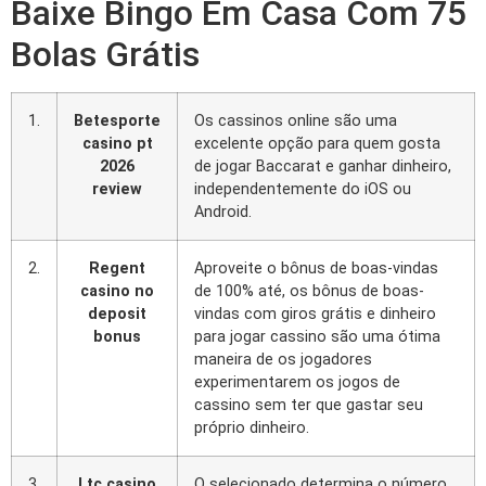
Baixe Bingo Em Casa Com 75
Bolas Grátis
1.
Betesporte
Os cassinos online são uma
casino pt
excelente opção para quem gosta
2026
de jogar Baccarat e ganhar dinheiro,
review
independentemente do iOS ou
Android.
2.
Regent
Aproveite o bônus de boas-vindas
casino no
de 100% até, os bônus de boas-
deposit
vindas com giros grátis e dinheiro
bonus
para jogar cassino são uma ótima
maneira de os jogadores
experimentarem os jogos de
cassino sem ter que gastar seu
próprio dinheiro.
3.
Ltc casino
O selecionado determina o número