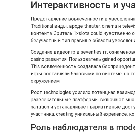
Интерактивность и уч
Представление вовлеченности в увеселения
Traditional виды, вроде theater, cinema и te
контента. Зритель 1xslots could чувственно 
безучастный тип правил в области увеселени
Создание видеоигр в seventies гг. ознамено
casino развития. Пользователь gained oppor
This вовлеченность создавала беспрецеден
игры составляли базовыми по системе, но т
окружением.
Рост technologies усилило потенциал взаим
развлекательные платформы включают мног
narration и устанавливает вариативные дост
участника, creating уникальный experience, 
Роль наблюдателя в mod