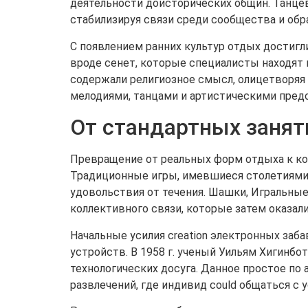
деятельности доисторических общин. Танце
стабилизируя связи среди сообщества и обр
С появлением ранних культур отдых достигл
вроде сенет, которые специалисты находят 
содержали религиозное смысл, олицетворяя
мелодиями, танцами и артистическими пред
От стандартных заня
Превращение от реальных форм отдыха к к
Традиционные игры, имевшиеся столетиями, 
удовольствия от течения. Шашки, Игральные
коллективного связи, которые затем оказалис
Начальные усилия creation электронных заба
устройств. В 1958 г. ученый Уильям Хигинбот
технологических досуга. Данное простое п
развлечений, где индивид could общаться с