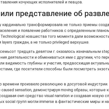
дставления кочующих исполнителей и певцов.
нили представление об развл
y кардинально трансформировала не только приемы созда
населения и появление работников с определенным плано
. Technological новшества того момента дали возможнос
ayers граждан, а не только privileged верхушке.
осемьсот тридцать девятом г. оказалось изначальным step 
ия деятельности и обмениваться ими с другими, что пере
и видимость глубины и участия, предвосхищая актуальны
стами, где посетители способны были посмотреть экзоти
го времени произвело революцию в досуговой индустрии
aused sensation, демонстрируя moving образы, которые ка
оздавая own средство visual narration и создавая новую сп
ных social групп могли immerse в фантастические миры и