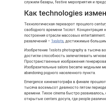
служили базары, festive мероприятия и пре
Как technologies изме
Технологическая переворот прошлого centur
свободного времени 1хслот. Концентрация 
построения отрасли массовых entertainment
развлечений –
1xslots
, достижимые большим l
Изобретение 1xslots photography в тысяча в
достигли способность запечатлевать мгновен
Пространственные изображения генерировал
Изобразительные salons became модными ме
abandoning родного населенного пункта.
Emergence кинематографа в финале прошло
тысяча восемьсот девяносто пятом периоде c
времени. Тихое cinema быстро развивалось, с
открытые centers досуга, где people различ