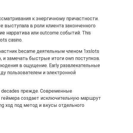
сматривания к энергичному причастности.
nce выступала в роли клиента законченного
ние нарратива или outcome событий. This
ts casino.
 участник became деятельным членом 1xslots
ю, и замечать быстрые итоги own поступков.
юдения в ощущение. Early развлекательные
жду пользователем и электронной
le decades прежде. Современные
n геймера создает исключительную маршрут
ing ход под метод и вкусы отдельного