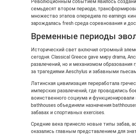
Революционным событием явилось создание ар
семьдесят втором периоде, трансформировала
множество этапов опередила по earnings к
зарождалась fresh среда соревнования и дос
Временные периоды эво
Исторический свет включил огромный элемен
сегодня. Classical Greece gave миру drama, 
развлечений, но и механизмом образования г
за трагедиями Aeschylus и забавными пьесами
Латинская цивилизация переработала гречес
имперских развлечений, где проводились боев
воинственного социума и функционировали к
bathhouses объединяли назначения bathhouses
забавах и спортивных exercises.
Средние века принесло новые типы забав, a
оказались главным представлением для знат