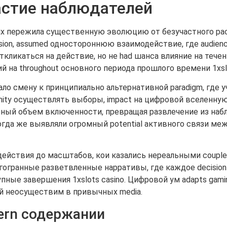
астие наблюдателей
х пережила существенную эволюцию от безучастного рас
levision, assumed одностороннюю взаимодействие, где audie
откликаться на действие, но не had шанса влияние на тече
й на throughout основного периода прошлого времени 1xslo
вало смену к принципиально альтернативной paradigm, где
tunity осуществлять выборы, impact на цифровой вселенну
тный объем включенности, превращая развлечение из набл
огда же выявляли огромный potential активного связи ме
одействия до масштабов, кои казались нереальными coup
огранные разветвленные нарративы, где каждое decisio
упные завершения 1xslots casino. Цифровой ум adapts gam
кой неосуществим в привычных media.
ern содержании