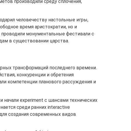
етов производили среду сплочения,
одарил человечеству настольные игры,
ободное время аристократии, но и
е проводили монументальные фестивали с
дам в существовании царства.
урных трансформаций последнего времени.
ствия, конкуренции и обретения
вали компетенции планового рассуждения и
ки начали experiment с шансами технических
нается среди ранних interactive
 для создания современных видов