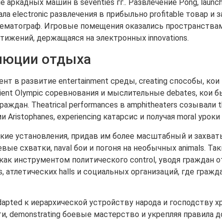
кадных машин в seventies гг.. Развлечение Pong, launch
 electronic развлечения в прибыльно profitable товар и 
инематограф. Игровые помещения оказались пространства
тижений, держащаяся на электронных innovations.
люции отдыха
т в развитие entertainment среды, creating способы, ко
Ancient Olympic соревнования и мыслительные debates, кои
раждан. Theatrical performances в amphitheaters созывали
 Aristophanes, experiencing катарсис и получая moral уро
кие установления, придав им более масштабный и захват
ые схватки, naval бои и погоня на необычных animals. Таки
ак инструментом политического control, уводя граждан 
, атлетических halls и социальных организаций, где гражд
dapted к иерархической устройству народа и господству 
и, demonstrating боевые мастерство и укрепляя правила 