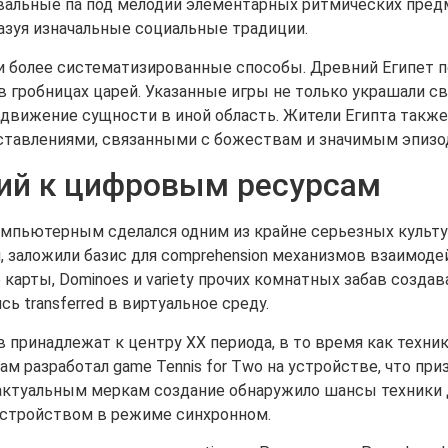
вальные па под мелодии элементарных ритмических предм
азуя изначальные социальные традиции.
и более систематизированные способы. Древний Египет п
в гробницах царей. Указанные игры не только украшали св
 движение сущности в иной область. Жители Египта такж
ставлениями, связанными с божествам и значимым эпизо
тий к цифровым ресурсам
омпьютерным сделался одним из крайне серьезных культ
заложили базис для comprehension механизмов взаимодей
 карты, Dominoes и variety прочих комнатных забав созда
ь transferred в виртуальное среду.
в принадлежат к центру ХХ периода, в то время как техни
ам разработал game Tennis for Two на устройстве, что приз
о актуальным меркам создание обнаружило шансы техники
 устройством в режиме синхронном.