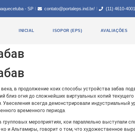
uaquecetuba - SP
contato@portaleps.ind.br/
(11) 4610-400
INICIAL
ISOPOR (EPS)
AVALIAÇÕES
абав
абав
века, в продолжение коих способы устройства забав под
й близ огня до сложнейших виртуальных копий текущего 
я. Увеселения всегда демонстрировали индустриальный 
енного временного периода.
в групповых мероприятиях, кои параллельно выступали с
-ко и Альтамиры, говорит о том, что художественное вы