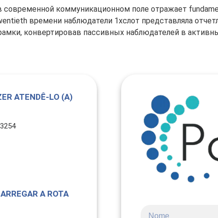
 современной коммуникационном поле отражает fundamenta
 twentieth времени наблюдатели 1хслот представляла отчет
рамки, конвертировав пассивных наблюдателей в активны
ER ATENDÊ-LO (A)
-3254
ARREGAR A ROTA