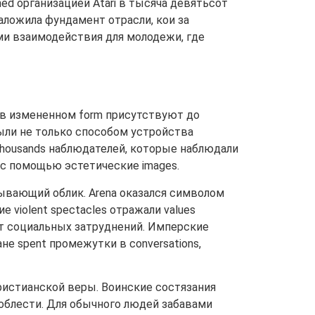
ed организацией Atari в тысяча девятьсот
заложила фундамент отрасли, кои за
ми взаимодействия для молодежи, где
и в измененном form присутствуют до
 были не только способом устройства
 thousands наблюдателей, которые наблюдали
ки с помощью эстетические images.
ывающий облик. Arena оказался символом
е violent spectacles отражали values
от социальных затруднений. Имперские
ане spent промежутки в conversations,
христианской веры. Воинские состязания
доблести. Для обычного людей забавами