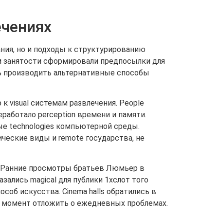
ечениях
ния, но и подходы к структурированию
м занятости сформировали предпосылки для
ть производить альтернативные способы
к visual системам развлечения. People
работало perception времени и памяти.
е technologies компьютерной среды.
ческие виды и remote государства, не
. Ранние просмотры братьев Люмьер в
зались magical для публики 1хслот того
особ искусства. Cinema halls обратились в
 на момент отложить о ежедневных проблемах.