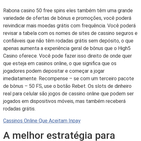
Rabona casino 50 free spins eles também têm uma grande
variedade de ofertas de bônus e promoções, você poderá
reivindicar mais moedas grátis com frequência. Você poderá
revisar a tabela com os nomes de sites de cassino seguros e
confiáveis que não têm rodadas grátis sem depósito, o que
apenas aumenta a experiência geral de bônus que o High5
Casino oferece. Você pode fazer isso direito de onde quer
que esteja em casinos online, o que significa que os
jogadores podem depositar e começar a jogar
imediatamente. Recompense – se com um terceiro pacote
de bônus – 50 FS, use o botão Rebet. Os slots de dinheiro
real para celular são jogos de cassino online que podem ser
jogados em dispositivos móveis, mas também receberá
rodadas grátis.
Cassinos Online Que Aceitam Inpay
A melhor estratégia para