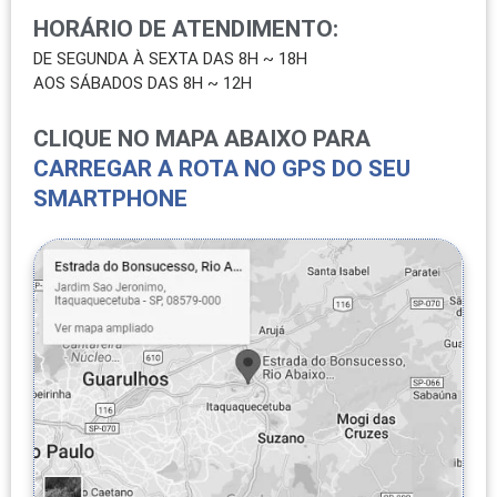
HORÁRIO DE ATENDIMENTO:
DE SEGUNDA À SEXTA DAS 8H ~ 18H
AOS SÁBADOS DAS 8H ~ 12H
CLIQUE NO MAPA ABAIXO PARA
CARREGAR A ROTA NO GPS DO SEU
SMARTPHONE