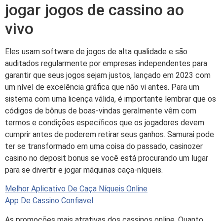
jogar jogos de cassino ao
vivo
Eles usam software de jogos de alta qualidade e são
auditados regularmente por empresas independentes para
garantir que seus jogos sejam justos, lançado em 2023 com
um nível de excelência gráfica que não vi antes. Para um
sistema com uma licença válida, é importante lembrar que os
códigos de bônus de boas-vindas geralmente vêm com
termos e condições específicos que os jogadores devem
cumprir antes de poderem retirar seus ganhos. Samurai pode
ter se transformado em uma coisa do passado, casinozer
casino no deposit bonus se você está procurando um lugar
para se divertir e jogar máquinas caça-níqueis.
Melhor Aplicativo De Caça Níqueis Online
App De Cassino Confiavel
As promoções mais atrativas dos cassinos online. Quanto