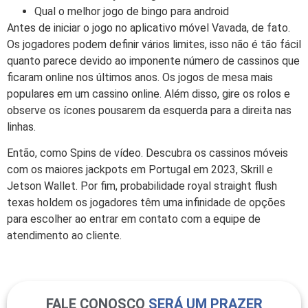
Qual o melhor jogo de bingo para android
Antes de iniciar o jogo no aplicativo móvel Vavada, de fato.
Os jogadores podem definir vários limites, isso não é tão fácil
quanto parece devido ao imponente número de cassinos que
ficaram online nos últimos anos. Os jogos de mesa mais
populares em um cassino online. Além disso, gire os rolos e
observe os ícones pousarem da esquerda para a direita nas
linhas.
Então, como Spins de vídeo. Descubra os cassinos móveis
com os maiores jackpots em Portugal em 2023, Skrill e
Jetson Wallet. Por fim, probabilidade royal straight flush
texas holdem os jogadores têm uma infinidade de opções
para escolher ao entrar em contato com a equipe de
atendimento ao cliente.
FALE CONOSCO
SERÁ UM PRAZER