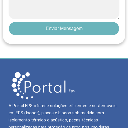
Enviar Mensagem
A Portal EPS oferece soluções eficientes e sustentáveis
em EPS (Isopor), placas e blocos sob medida com
isolamento térmico e acústico, peças técnicas
personalizadas para proteção de produtos, molduras