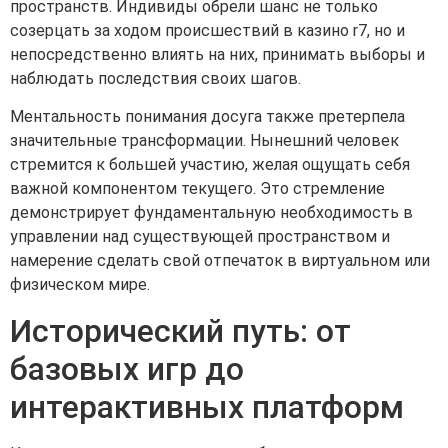
пространств. Индивиды обрели шанс не только
созерцать за ходом происшествий в казино r7, но и
непосредственно влиять на них, принимать выборы и
наблюдать последствия своих шагов.
Ментальность понимания досуга также претерпела
значительные трансформации. Нынешний человек
стремится к большей участию, желая ощущать себя
важной компонентом текущего. Это стремление
демонстрирует фундаментальную необходимость в
управлении над существующей пространством и
намерение сделать свой отпечаток в виртуальном или
физическом мире.
Исторический путь: от
базовых игр до
интерактивных платформ