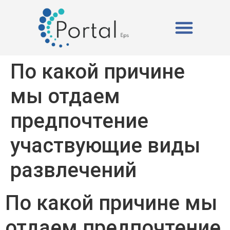
ISOPOR (EPS)
A PORTAL EPS
По какой причине
мы отдаем
предпочтение
участвующие виды
развлечений
По какой причине мы
отдаем предпочтение