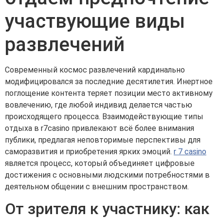
участвующие виды
развлечений
Современный космос развлечений кардинально
модифицировался за последние десятилетия. Инертное
поглощение контента теряет позиции место активному
вовлечению, где любой индивид делается частью
происходящего процесса. Взаимодействующие типы
отдыха в r7casino привлекают всё более внимания
публики, предлагая неповторимые перспективы для
саморазвития и приобретения ярких эмоций.
r 7 casino
является процесс, который объединяет цифровые
достижения с основными людскими потребностями в
деятельном общении с внешним пространством.
От зрителя к участнику: как