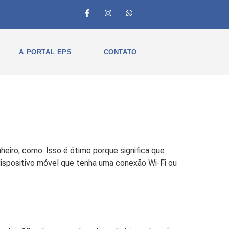
1
A PORTAL EPS
CONTATO
heiro, como. Isso é ótimo porque significa que
ispositivo móvel que tenha uma conexão Wi-Fi ou