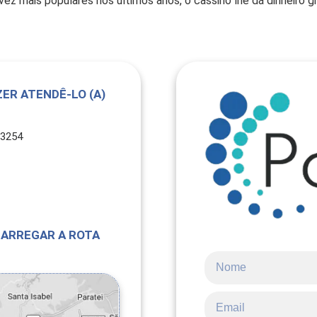
ez mais populares nos últimos anos, o cassino lhe dá dinheiro grá
ER ATENDÊ-LO (A)
-3254
ARREGAR A ROTA