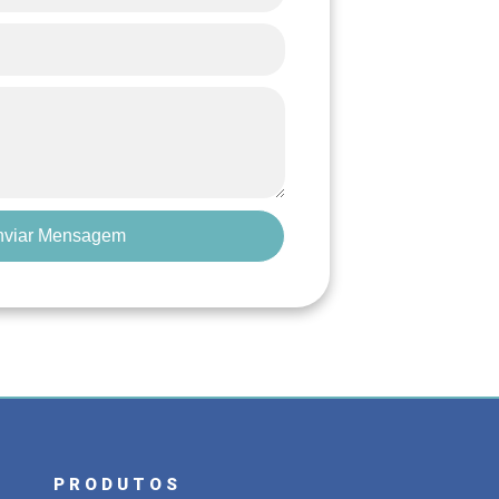
nviar Mensagem
PRODUTOS