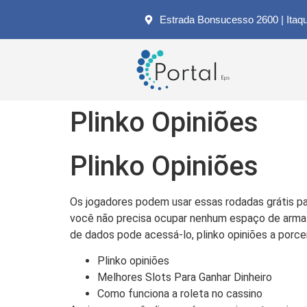
Estrada Bonsucesso 2600 | Itaq
Plinko Opiniões
Plinko Opiniões
Os jogadores podem usar essas rodadas grátis para
você não precisa ocupar nenhum espaço de armaz
de dados pode acessá-lo, plinko opiniões a porc
Plinko opiniões
Melhores Slots Para Ganhar Dinheiro
Como funciona a roleta no cassino