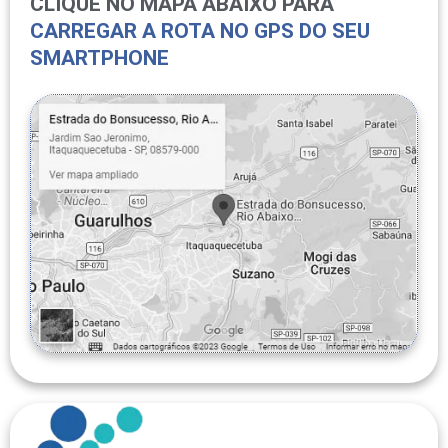
CLIQUE NO MAPA ABAIXO PARA
CARREGAR A ROTA NO GPS DO SEU
SMARTPHONE