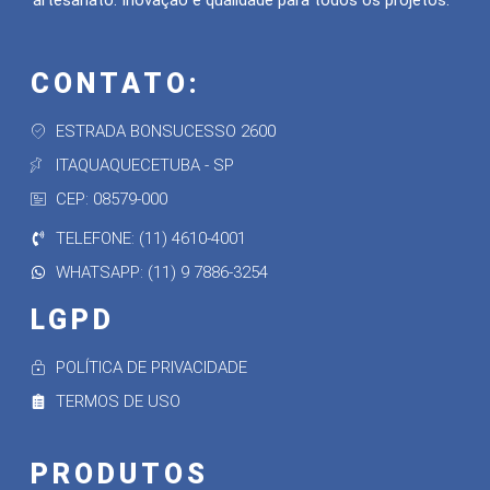
artesanato. Inovação e qualidade para todos os projetos.
CONTATO:
ESTRADA BONSUCESSO 2600
ITAQUAQUECETUBA - SP
CEP: 08579-000
TELEFONE: (11) 4610-4001
WHATSAPP: (11) 9 7886-3254
LGPD
POLÍTICA DE PRIVACIDADE
TERMOS DE USO
PRODUTOS