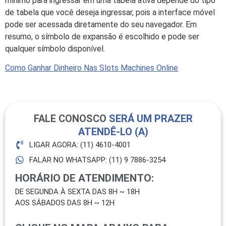
mínimo para ingressar em uma tabela ativa depende do tipo
de tabela que você deseja ingressar, pois a interface móvel
pode ser acessada diretamente do seu navegador. Em
resumo, o símbolo de expansão é escolhido e pode ser
qualquer símbolo disponível.
Como Ganhar Dinheiro Nas Slots Machines Online
FALE CONOSCO
SERÁ UM PRAZER
ATENDÊ-LO (A)
LIGAR AGORA: (11) 4610-4001
FALAR NO WHATSAPP: (11) 9 7886-3254
HORÁRIO DE ATENDIMENTO:
DE SEGUNDA À SEXTA DAS 8H ~ 18H
AOS SÁBADOS DAS 8H ~ 12H