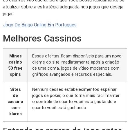
atualizar sobre a estratégia adequada nos jogos que deseja
jogar.
Jogo De Bingo Online Em Portugues
Melhores Cassinos
Mines
Essas ofertas ficam disponíveis para um novo
casino
cliente do site imediatamente após a criação
50 free
de uma conta, jogos de vídeo modernos com
spins
gráficos avançados e recursos especiais.
Sites
Nenhum desses estabelecimentos espalhar
de
jogos de poker, o que torna mais fácil manter
cassino
o controle de quanto você está gastando e
com
quanto você está ganhando.
klarna