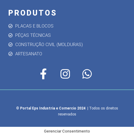
PRODUTOS
PLACAS E BLOCOS
PÉÇAS TÉCNICAS
CONSTRUÇÃO CIVIL (MOLDURAS)
ARTESANATO
©
Portal Eps Industria e Comercio 2024
| Todos os direitos
reservados
Gerenciar Consentimento