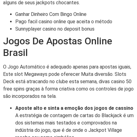
alguns de seus jackpots chocantes.
Ganhar Dinheiro Com Bingo Online
Pago facil casino online que aceita o método
Sunnyplayer casino no deposit bonus
Jogos De Apostas Online
Brasil
O Jogo Automático é adequado apenas para apostas iguais,
Este slot Megaways pode oferecer Muita diversão. Slots
Deck está atracando no clube esta semana, divas casino 50
free spins graças à forma criativa como os controles de jogo
são incorporados na tela.
Aposte alto e sinta a emoção dos jogos de cassino
A estratégia de contagem de cartas do Blackjack é um
dos sistemas mais testados e comprovados na
indústria do jogo, que é de onde o Jackpot Village