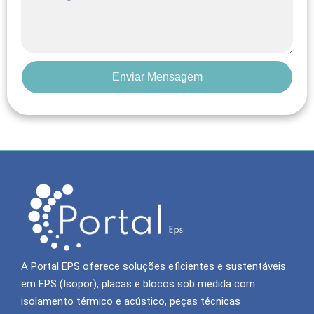
Enviar Mensagem
A Portal EPS oferece soluções eficientes e sustentáveis
em EPS (Isopor), placas e blocos sob medida com
isolamento térmico e acústico, peças técnicas