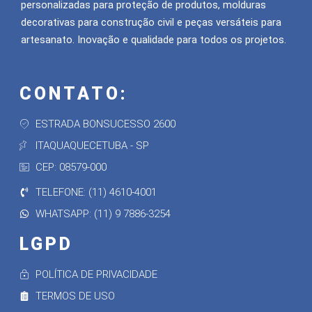
personalizadas para proteção de produtos, molduras
decorativas para construção civil e peças versáteis para
artesanato. Inovação e qualidade para todos os projetos.
CONTATO:
ESTRADA BONSUCESSO 2600
ITAQUAQUECETUBA - SP
CEP: 08579-000
TELEFONE: (11) 4610-4001
WHATSAPP: (11) 9 7886-3254
LGPD
POLÍTICA DE PRIVACIDADE
TERMOS DE USO