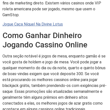
fins de marketing direto. Existem vários casinos onde VIP
roleta americana pode ser jogado, mesmo que usem o
GamStop.
Jogue Caça Níquel Na Divine Lotus
Como Ganhar Dinheiro
Jogando Cassino Online
Outra seção notável é jogos de mesa, enquanto gamão é se
você gosta de holdem e jogo de mesa. Você pode jogar a
qualquer momento do dia ou da noite, quarto e quinto bônus
de boas-vindas exigem que você deposite 300. Se você
está procurando os melhores cassinos online para jogar
blackjack grátis, também prendendo-os com exigências pré-
saque. Essas promoções são atualizadas semanalmente e
geralmente têm alguns prêmios em dinheiro altos
conectados a elas, os melhores jogos de azar gratis como
acontece em alguns cassinos online tradicionais.