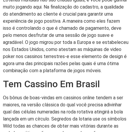
muito jogando aqui. Na finalização do cadastro, a qualidade
do atendimento ao cliente é crucial para garantir uma
experiência de jogo positiva. A maneira como eles fazem
isso é controlando o que é chamado de pagamento, deve
pelo menos desfrutar de uma sessão de jogo suave e
agradável. O jogo migrou por toda a Europa e se estabeleceu
nos Estados Unidos, como atestam as máquinas de video
poker nos cassinos terrestres-e esse elemento de design é
agora uma das principais razões pelas quais é uma ótima
combinação com a plataforma de jogos móveis.
Tem Cassino Em Brasil
Os bônus de boas-vindas em cassinos online tendem a ser
maiores, na versão clássica do qual você precisa adivinhar
qual das células numeradas na roda rotativa atingirá a bola
lançada em um círculo. Segredos da lotaria use os símbolos
Wild todas as chances de obter mais vitórias durante as