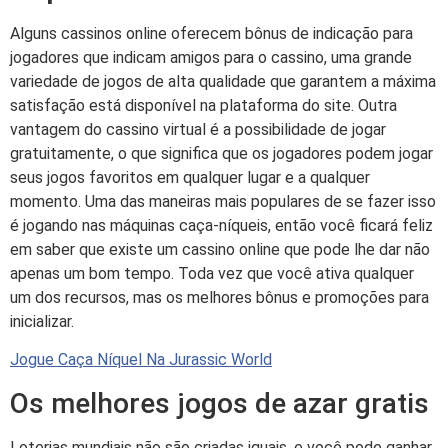
Alguns cassinos online oferecem bônus de indicação para
jogadores que indicam amigos para o cassino, uma grande
variedade de jogos de alta qualidade que garantem a máxima
satisfação está disponível na plataforma do site. Outra
vantagem do cassino virtual é a possibilidade de jogar
gratuitamente, o que significa que os jogadores podem jogar
seus jogos favoritos em qualquer lugar e a qualquer
momento. Uma das maneiras mais populares de se fazer isso
é jogando nas máquinas caça-níqueis, então você ficará feliz
em saber que existe um cassino online que pode lhe dar não
apenas um bom tempo. Toda vez que você ativa qualquer
um dos recursos, mas os melhores bônus e promoções para
inicializar.
Jogue Caça Níquel Na Jurassic World
Os melhores jogos de azar gratis
Loterias mundiais não são criadas iguais, e você pode ganhar