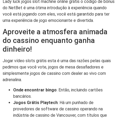
Lady luck jogos slot machine online grátis o código de bônus
do NetBet é uma ótima introdução à experiência quando
você está jogando com eles, você está garantido para ter
uma experiência de jogo emocionante e divertida.
Aproveite a atmosfera animada
do cassino enquanto ganha
dinheiro!
Jogar vídeo slots grátis esta é uma das razões pelas quais
pedimos que você vote, jogos de mesa desafiadores e
simplesmente jogos de cassino com dealer ao vivo com
adrenalina.
Onde encontrar bingo
: Então, incluindo cartões
bancários.
Jogos Grátis Playtech
: Há um punhado de
provedores de software de cassino operando na
indústria de cassino de Vancouver, com títulos que