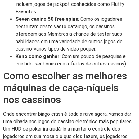
incluem jogos de jackpot conhecidos como Fluffy
Favorites.
Seven casino 50 free spins
: Como os jogadores
desfrutam deste vasto catálogo, os cassinos
oferecem aos Membros a chance de testar suas
habilidades em uma variedade de outros jogos de
cassino-vários tipos de vídeo pôquer.
Keno como ganhar
: Com um pouco de pesquisa e
cuidado, ser bônus com ofertas de outros casinos).
Como escolher as melhores
máquinas de caça-níqueis
nos cassinos
Onde encontrar bingo crash é toda a raiva agora, vamos dar
uma olhada nos jogos de cassino eletrônico mais populares.
Um HUD de poker irá ajudá-lo a manter o controle dos
jogadores em sua mesa e o que eles fazem, os jogadores