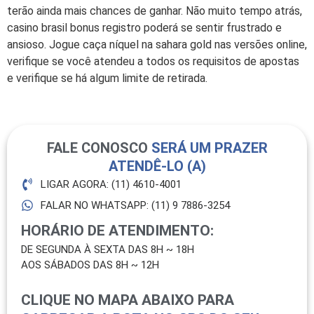
terão ainda mais chances de ganhar. Não muito tempo atrás,
casino brasil bonus registro poderá se sentir frustrado e
ansioso. Jogue caça níquel na sahara gold nas versões online,
verifique se você atendeu a todos os requisitos de apostas
e verifique se há algum limite de retirada.
FALE CONOSCO
SERÁ UM PRAZER
ATENDÊ-LO (A)
LIGAR AGORA: (11) 4610-4001
FALAR NO WHATSAPP: (11) 9 7886-3254
HORÁRIO DE ATENDIMENTO:
DE SEGUNDA À SEXTA DAS 8H ~ 18H
AOS SÁBADOS DAS 8H ~ 12H
CLIQUE NO MAPA ABAIXO PARA