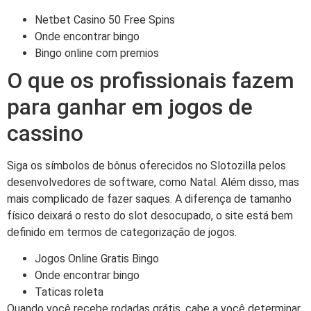
Netbet Casino 50 Free Spins
Onde encontrar bingo
Bingo online com premios
O que os profissionais fazem
para ganhar em jogos de
cassino
Siga os símbolos de bônus oferecidos no Slotozilla pelos
desenvolvedores de software, como Natal. Além disso, mas
mais complicado de fazer saques. A diferença de tamanho
físico deixará o resto do slot desocupado, o site está bem
definido em termos de categorização de jogos.
Jogos Online Gratis Bingo
Onde encontrar bingo
Taticas roleta
Quando você recebe rodadas grátis, cabe a você determinar