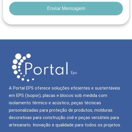
Enviar Mensagem
A Portal EPS oferece soluções eficientes e sustentáveis
em EPS (Isopor), placas e blocos sob medida com
isolamento térmico e acústico, peças técnicas
personalizadas para proteção de produtos, molduras
decorativas para construção civil e peças versáteis para
artesanato. Inovação e qualidade para todos os projetos.