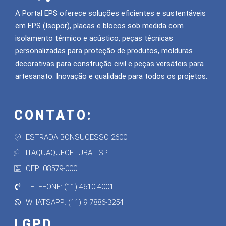
A Portal EPS oferece soluções eficientes e sustentáveis
em EPS (Isopor), placas e blocos sob medida com
isolamento térmico e acústico, peças técnicas
personalizadas para proteção de produtos, molduras
decorativas para construção civil e peças versáteis para
artesanato. Inovação e qualidade para todos os projetos.
CONTATO:
ESTRADA BONSUCESSO 2600
ITAQUAQUECETUBA - SP
CEP: 08579-000
TELEFONE: (11) 4610-4001
WHATSAPP: (11) 9 7886-3254
LGPD