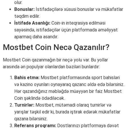
olur.
Bonuslar:
İstifadəçilərə xüsusi bonuslar və mükafatlar
təqdim edilir.
İstifadə Asanlığı:
Coin-in inteqrasiya edilməsi
sayəsində, istifadəçilər üçün platformada əməliyyat
aparmaq daha asandır.
Mostbet Coin Necə Qazanılır?
Mostbet Coin qazanmağın bir neçə yolu var. Bu yollar
arasında ən populyar olanlardan bəziləri bunlardır:
Bahis etmə:
Mostbet platformasında sport bahisləri
və kazino oyunları oynayaraq qazanc əldə edə bilərsiniz.
Hər qazandığınız məbləğdə müəyyən bir faiz Mostbet
Coin şəklində ödədiləcək.
Turnirlər:
Mostbet, mütəmadi olaraq turnirlər və
yarışlar təşkil edir ki, burada iştirak edərək mükafatlar
qazana bilərsiniz.
Referans proqramı:
Dostlarınızı platformaya dəvət