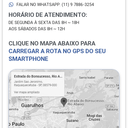
FALAR NO WHATSAPP: (11) 9 7886-3254
HORÁRIO DE ATENDIMENTO:
DE SEGUNDA À SEXTA DAS 8H ~ 18H
AOS SÁBADOS DAS 8H ~ 12H
CLIQUE NO MAPA ABAIXO PARA
CARREGAR A ROTA NO GPS DO SEU
SMARTPHONE