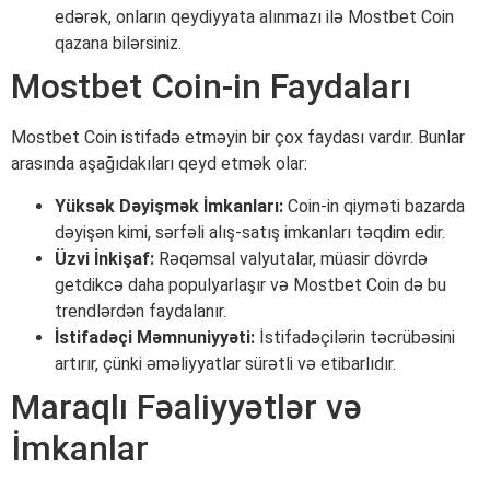
edərək, onların qeydiyyata alınmazı ilə Mostbet Coin
qazana bilərsiniz.
Mostbet Coin-in Faydaları
Mostbet Coin istifadə etməyin bir çox faydası vardır. Bunlar
arasında aşağıdakıları qeyd etmək olar:
Yüksək Dəyişmək İmkanları:
Coin-in qiyməti bazarda
dəyişən kimi, sərfəli alış-satış imkanları təqdim edir.
Üzvi İnkişaf:
Rəqəmsal valyutalar, müasir dövrdə
getdikcə daha populyarlaşır və Mostbet Coin də bu
trendlərdən faydalanır.
İstifadəçi Məmnuniyyəti:
İstifadəçilərin təcrübəsini
artırır, çünki əməliyyatlar sürətli və etibarlıdır.
Maraqlı Fəaliyyətlər və
İmkanlar