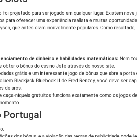
o foi projetado para ser jogado em qualquer lugar. Existem nove 
os para oferecer uma experiência realista e muitas oportunidades
yson, que antes eram incrivelmente populares. Como resultado, 
enciamento de dinheiro e habilidades matemáticas:
Nem todo
 obter o bônus do casino Jefe através do nosso site.
dadas grátis e um interessante jogo de bônus que abre a porta 
incluem Blackjack Bluebook II de Fred Renzey, você deve ser cap
s de aros.
e caça-níqueis gratuitos funciona exatamente como os jogos de 
 momento.
 Portugal
o.
ições dos bônus, e a violação das regras de publicidade pode le