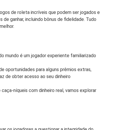
jogos de roleta incríveis que podem ser jogados e
 de ganhar, incluindo bônus de fidelidade. Tudo
melhor.
 mundo é um jogador experiente familiarizado
de oportunidades para alguns prêmios extras,
az de obter acesso ao seu dinheiro
caça-níqueis com dinheiro real, vamos explorar
var os jogadores a questionar a integridade do