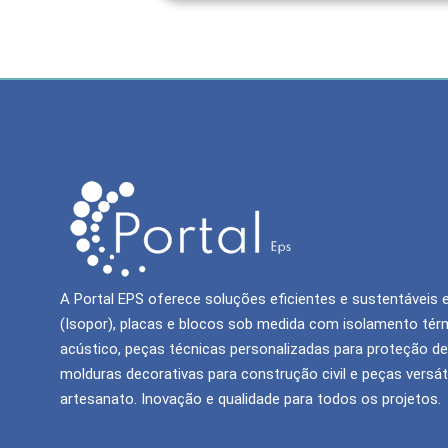
A Portal EPS oferece soluções eficientes e sustentáveis
(Isopor), placas e blocos sob medida com isolamento tér
acústico, peças técnicas personalizadas para proteção de
molduras decorativas para construção civil e peças versát
artesanato. Inovação e qualidade para todos os projetos.