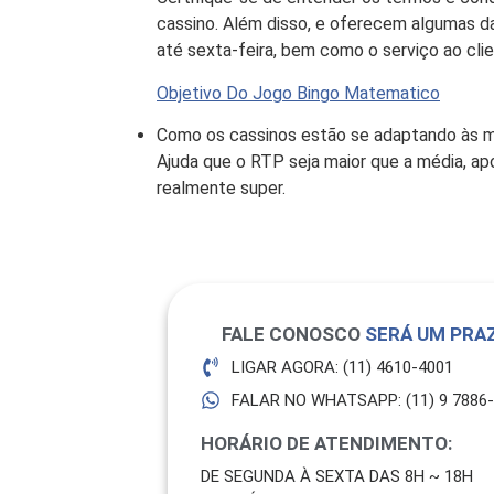
cassino. Além disso, e oferecem algumas d
até sexta-feira, bem como o serviço ao cli
Objetivo Do Jogo Bingo Matematico
Como os cassinos estão se adaptando às m
Ajuda que o RTP seja maior que a média, apo
realmente super.
FALE CONOSCO
SERÁ UM PRAZ
LIGAR AGORA: (11) 4610-4001
FALAR NO WHATSAPP: (11) 9 7886
HORÁRIO DE ATENDIMENTO:
DE SEGUNDA À SEXTA DAS 8H ~ 18H