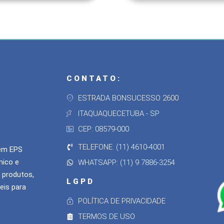
CONTATO:
ESTRADA BONSUCESSO 2600
ITAQUAQUECETUBA - SP
CEP: 08579-000
TELEFONE: (11) 4610-4001
 em EPS
mico e
WHATSAPP: (11) 9 7886-3254
 produtos,
LGPD
eis para
POLÍTICA DE PRIVACIDADE
TERMOS DE USO