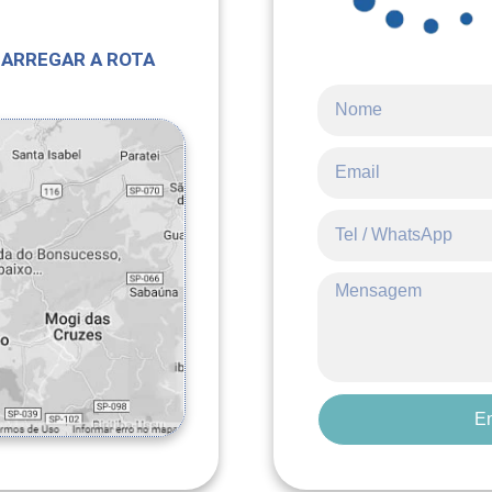
ARREGAR A ROTA
E