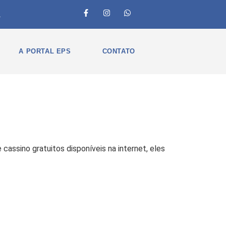
1
A PORTAL EPS
CONTATO
cassino gratuitos disponíveis na internet, eles