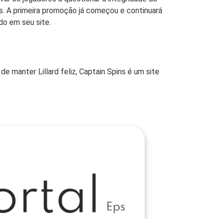
. A primeira promoção já começou e continuará
do em seu site.
e manter Lillard feliz, Captain Spins é um site