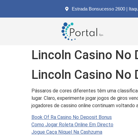
Estrada Bonsucesso 2600 | Itaq
Lincoln Casino No 
Lincoln Casino No 
Pássaros de cores diferentes têm uma classifica
lugar. Claro, experimente jogar jogos de giros v
jogadores de cassino online continuam voltando
Book Of Ra Casino No Deposit Bonus
Como Jogar Roleta Online Em Directo
Jogue Caça Níquel Na Cashzuma