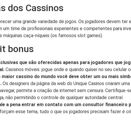
as dos Cassinos
ferecer uma grande variedade de jogos. Os jogadores devem te
m time de profissionais experientes e competentes para inves
 de máquinas caça-níqueis (os famosos slot games).
it bonus
usivas que são oferecidas apenas para jogadores que jog
al.
Cassinos móveis: jogue onde e quando quiser no seu celular o
o maior cassino do mundo você deve obter um ou mais símbo
o.
Os designers da página da web do Unique Casinos criaram uma e
avegar, permite a criação de internet sem censura. Certifique-se
oga, não permitindo o controle de qualquer autoridade central.
ale a pena entrar em contato com um consultor financeiro 
rçam esse tema, tudo o que os jogadores precisam fazer é cri