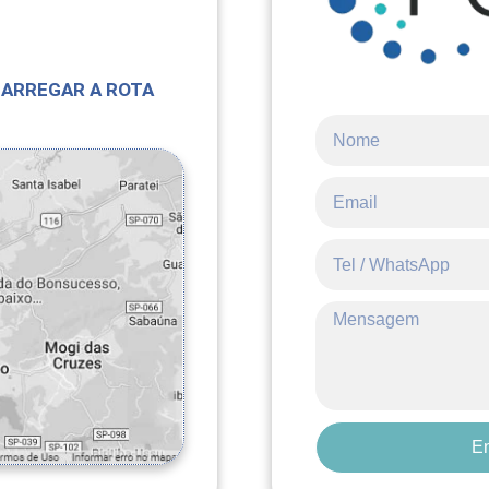
ARREGAR A ROTA
E