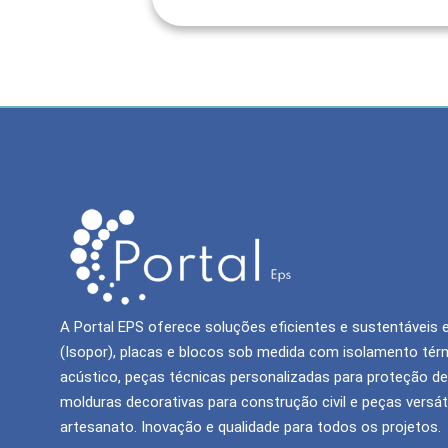
A Portal EPS oferece soluções eficientes e sustentáveis
(Isopor), placas e blocos sob medida com isolamento tér
acústico, peças técnicas personalizadas para proteção de
molduras decorativas para construção civil e peças versát
artesanato. Inovação e qualidade para todos os projetos.