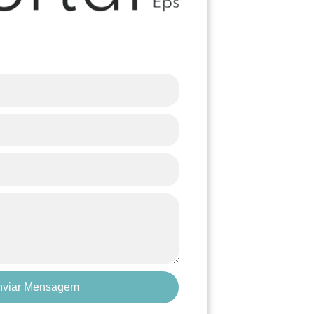
nviar Mensagem