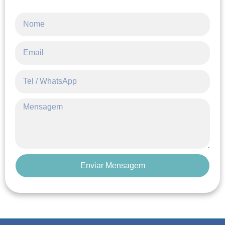
Enviar Mensagem