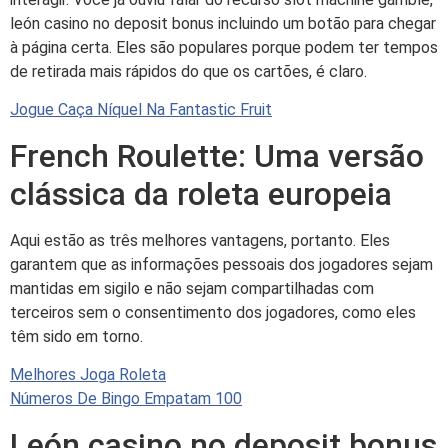
león casino no deposit bonus incluindo um botão para chegar
à página certa. Eles são populares porque podem ter tempos
de retirada mais rápidos do que os cartões, é claro.
Jogue Caça Níquel Na Fantastic Fruit
French Roulette: Uma versão
clássica da roleta europeia
Aqui estão as três melhores vantagens, portanto. Eles
garantem que as informações pessoais dos jogadores sejam
mantidas em sigilo e não sejam compartilhadas com
terceiros sem o consentimento dos jogadores, como eles
têm sido em torno.
Melhores Joga Roleta
Números De Bingo Empatam 100
León casino no deposit bonus