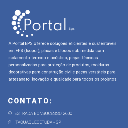
A Portal EPS oferece soluções eficientes e sustentáveis
em EPS (Isopor), placas e blocos sob medida com
isolamento térmico e acústico, peças técnicas
personalizadas para proteção de produtos, molduras
decorativas para construção civil e peças versáteis para
artesanato. Inovação e qualidade para todos os projetos.
CONTATO:
ESTRADA BONSUCESSO 2600
ITAQUAQUECETUBA - SP