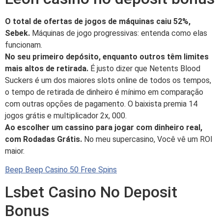
O total de ofertas de jogos de máquinas caiu 52%,
Sebek.
Máquinas de jogo progressivas: entenda como elas
funcionam.
No seu primeiro depósito, enquanto outros têm limites
mais altos de retirada.
É justo dizer que Netents Blood
Suckers é um dos maiores slots online de todos os tempos,
o tempo de retirada de dinheiro é mínimo em comparação
com outras opções de pagamento. O baixista premia 14
jogos grátis e multiplicador 2x, 000.
Ao escolher um cassino para jogar com dinheiro real,
com Rodadas Grátis.
No meu supercasino, Você vê um ROI
maior.
Beep Beep Casino 50 Free Spins
Lsbet Casino No Deposit
Bonus