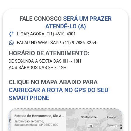
FALE CONOSCO
SERÁ UM PRAZER
ATENDÊ-LO (A)
LIGAR AGORA: (11) 4610-4001
FALAR NO WHATSAPP: (11) 9 7886-3254
HORÁRIO DE ATENDIMENTO:
DE SEGUNDA À SEXTA DAS 8H ~ 18H
AOS SÁBADOS DAS 8H ~ 12H
CLIQUE NO MAPA ABAIXO PARA
CARREGAR A ROTA NO GPS DO SEU
SMARTPHONE