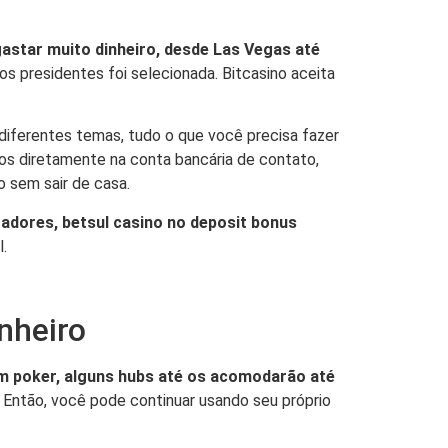
star muito dinheiro, desde Las Vegas até
os presidentes foi selecionada. Bitcasino aceita
iferentes temas, tudo o que você precisa fazer
dos diretamente na conta bancária de contato,
o sem sair de casa.
dores, betsul casino no deposit bonus
.
nheiro
em poker, alguns hubs até os acomodarão até
 Então, você pode continuar usando seu próprio