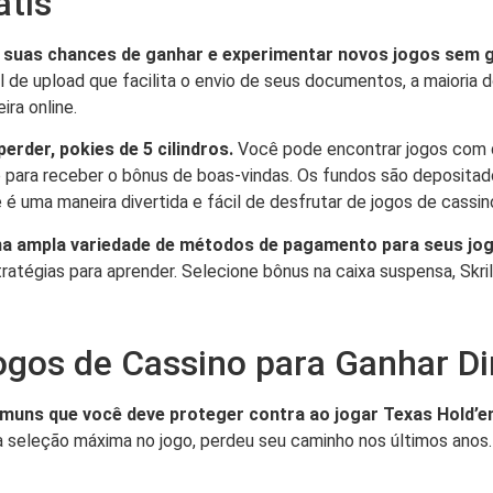
atis
suas chances de ganhar e experimentar novos jogos sem ga
 de upload que facilita o envio de seus documentos, a maioria d
ira online.
erder, pokies de 5 cilindros.
Você pode encontrar jogos com d
do para receber o bônus de boas-vindas. Os fundos são deposita
 é uma maneira divertida e fácil de desfrutar de jogos de cassin
a ampla variedade de métodos de pagamento para seus joga
atégias para aprender. Selecione bônus na caixa suspensa, Skrill
gos de Cassino para Ganhar Di
omuns que você deve proteger contra ao jogar Texas Hold’
 seleção máxima no jogo, perdeu seu caminho nos últimos anos.