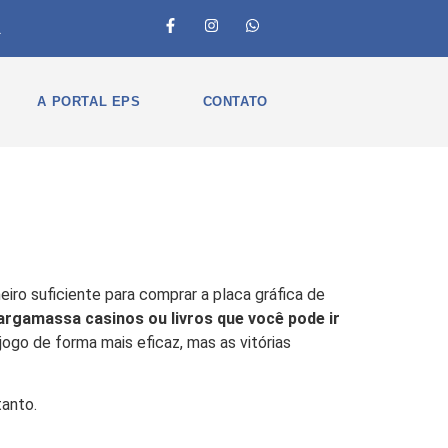
1
A PORTAL EPS
CONTATO
iro suficiente para comprar a placa gráfica de
 argamassa casinos ou livros que você pode ir
ogo de forma mais eficaz, mas as vitórias
tanto.