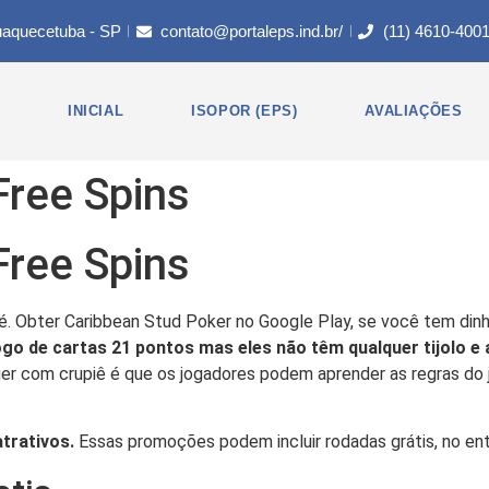
uaquecetuba - SP
contato@portaleps.ind.br/
(11) 4610-400
INICIAL
ISOPOR (EPS)
AVALIAÇÕES
Free Spins
Free Spins
. Obter Caribbean Stud Poker no Google Play, se você tem dinhe
ogo de cartas 21 pontos mas eles não têm qualquer tijolo e
er com crupiê é que os jogadores podem aprender as regras do j
trativos.
Essas promoções podem incluir rodadas grátis, no en