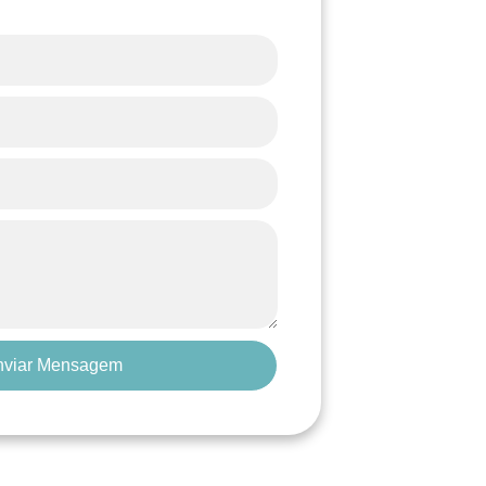
nviar Mensagem