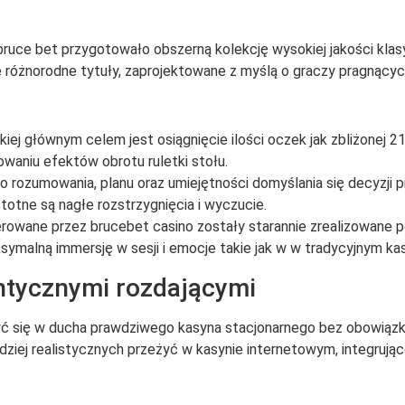
ruce bet przygotowało obszerną kolekcję wysokiej jakości kla
różnorodne tytuły, zaprojektowane z myślą o graczy pragnących
kiej głównym celem jest osiągnięcie ilości oczek jak zbliżonej 21
waniu efektów obrotu ruletki stołu.
o rozumowania, planu oraz umiejętności domyślania się decyzji p
stotne są nagłe rozstrzygnięcia i wyczucie.
rowane przez brucebet casino zostały starannie zrealizowane
symalną immersję w sesji i emocje takie jak w w tradycyjnym ka
ntycznymi rozdającymi
zyć się w ducha prawdziwego kasyna stacjonarnego bez obowiązk
rdziej realistycznych przeżyć w kasynie internetowym, integrują