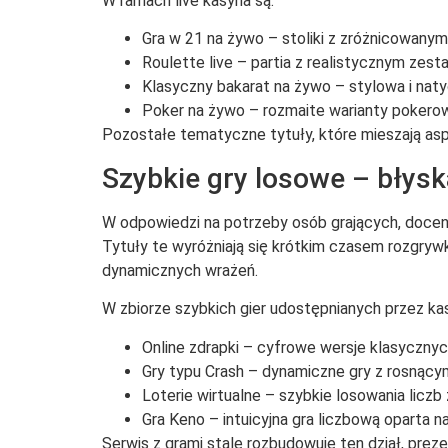
W ramach live kasyna są:
Gra w 21 na żywo – stoliki z zróżnicowany
Roulette live – partia z realistycznym ze
Klasyczny bakarat na żywo – stylowa i naty
Poker na żywo – rozmaite warianty pokerowe
Pozostałe tematyczne tytuły, które mieszają as
Szybkie gry losowe – błys
W odpowiedzi na potrzeby osób grających, docenia
Tytuły te wyróżniają się krótkim czasem rozgryw
dynamicznych wrażeń.
W zbiorze szybkich gier udostępnianych przez ka
Online zdrapki – cyfrowe wersje klasycznych
Gry typu Crash – dynamiczne gry z rosnący
Loterie wirtualne – szybkie losowania licz
Gra Keno – intuicyjna gra liczbową oparta n
Serwis z grami stale rozbudowuje ten dział, prez