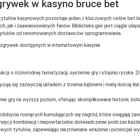
zgrywek w kasyno bruce bet
tytułów kasynowych pozostaje jeden z kluczowych celów bet br
 jak i zaawansowanych fanów. Biblioteka gier jest ciągle ulepsz
ch tytułów od renomowanych dostawców oprogramowania.
rozgrywek dostępnych w internetowym kasynie.
cji o różnorodnej tematyzacji, systemie gry i stopniu ryzyka. Zn
ują się zazwyczaj układem z trzema bębnami i małą ilością lini
ie gry na wyższy poziom, oferując skomplikowane historie, bohat
zdobycie rosnących kumulujących się nagród, które osiągają za
ysięcy kombinacji i niepowtarzalne doświadczenie podczas każdej
ych tytułów, zapewniając niezrównane wrażenia i potencjał wy