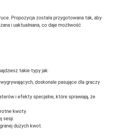
uce. Propozycja została przygotowana tak, aby
ana i uaktualniana, co daje możliwość
ajdziesz takie typy jak:
i wygrywających, doskonale pasujące dla graczy
erów i efekty specjalne, które sprawiają, że
wrotne kwoty.
 sesji.
granej dużych kwot.