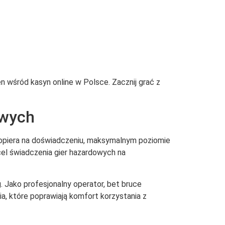
n wśród kasyn online w Polsce. Zacznij grać z
owych
 opiera na doświadczeniu, maksymalnym poziomie
cel świadczenia gier hazardowych na
. Jako profesjonalny operator, bet bruce
a, które poprawiają komfort korzystania z