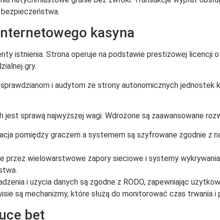
 bezpieczeństwa.
 internetowego kasyna
y istnienia. Strona operuje na podstawie prestiżowej licencji 
ialnej gry.
 sprawdzianom i audytom ze strony autonomicznych jednostek 
 jest sprawą najwyższej wagi. Wdrożone są zaawansowane rozw
ja pomiędzy graczem a systemem są szyfrowane zgodnie z naj
 przez wielowarstwowe zapory sieciowe i systemy wykrywania w
stwa.
dzenia i użycia danych są zgodne z RODO, zapewniając użytkow
sie są mechanizmy, które służą do monitorować czas trwania i
uce bet