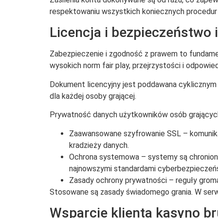
respektowaniu wszystkich koniecznych procedur
Licencja i bezpieczeństwo
Zabezpieczenie i zgodność z prawem to fundament
wysokich norm fair play, przejrzystości i odpowiedz
Dokument licencyjny jest poddawana cyklicznym
dla każdej osoby grającej.
Prywatność danych użytkowników osób grających
Zaawansowane szyfrowanie SSL – komunikac
kradzieży danych.
Ochrona systemowa – systemy są chronione
najnowszymi standardami cyberbezpieczeń
Zasady ochrony prywatności – reguły groma
Stosowane są zasady świadomego grania. W serwi
Wsparcie klienta kasyno br