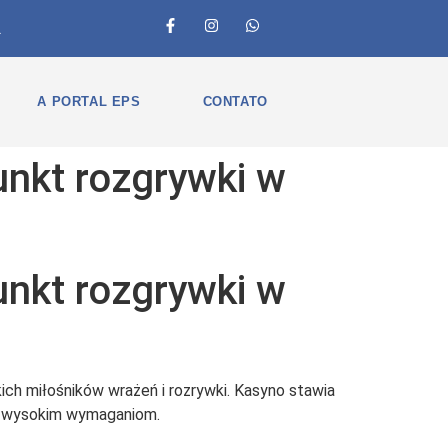
1
A PORTAL EPS
CONTATO
nkt rozgrywki w
nkt rozgrywki w
ch miłośników wrażeń i rozrywki. Kasyno stawia
et wysokim wymaganiom.