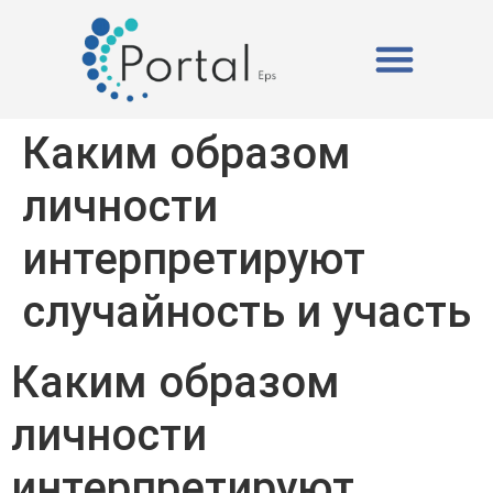
ISOPOR (EPS)
A PORTAL EPS
Каким образом
личности
интерпретируют
случайность и участь
Каким образом
личности
интерпретируют