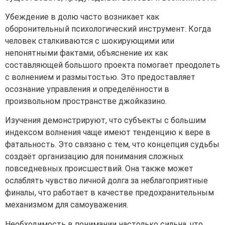
Убеждение в долю часто возникает как
оборонительный психологический инструмент. Когда
человек сталкиваются с шокирующими или
непонятными фактами, объяснение их как
составляющей большого проекта помогает преодолеть
с волнением и размытостью. Это предоставляет
осознание управления и определённости в
произвольном пространстве джойказино.
Изучения демонстрируют, что субъекты с большим
индексом волнения чаще имеют тенденцию к вере в
фатальность. Это связано с тем, что концепция судьбы
создаёт организацию для понимания сложных
повседневных происшествий. Она также может
ослаблять чувство личной долга за неблагоприятные
финалы, что работает в качестве предохранительным
механизмом для самоуважения.
Необходимость в понимании настолько сильна, что