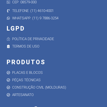
CEP: 08579-000
TELEFONE: (11) 4610-4001
WHATSAPP: (11) 9 7886-3254
LGPD
POLÍTICA DE PRIVACIDADE
TERMOS DE USO
PRODUTOS
PLACAS E BLOCOS
PÉÇAS TÉCNICAS
CONSTRUÇÃO CIVIL (MOLDURAS)
ARTESANATO