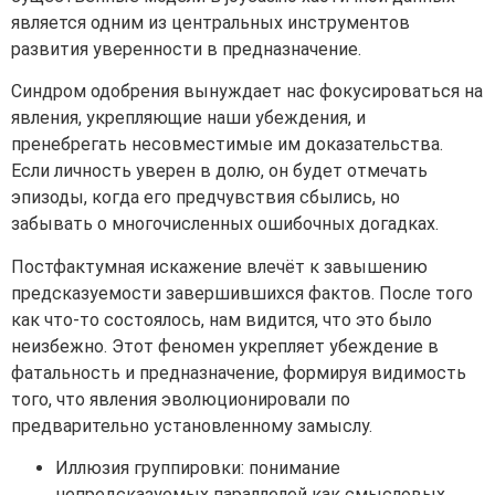
является одним из центральных инструментов
развития уверенности в предназначение.
Синдром одобрения вынуждает нас фокусироваться на
явления, укрепляющие наши убеждения, и
пренебрегать несовместимые им доказательства.
Если личность уверен в долю, он будет отмечать
эпизоды, когда его предчувствия сбылись, но
забывать о многочисленных ошибочных догадках.
Постфактумная искажение влечёт к завышению
предсказуемости завершившихся фактов. После того
как что-то состоялось, нам видится, что это было
неизбежно. Этот феномен укрепляет убеждение в
фатальность и предназначение, формируя видимость
того, что явления эволюционировали по
предварительно установленному замыслу.
Иллюзия группировки: понимание
непредсказуемых параллелей как смысловых