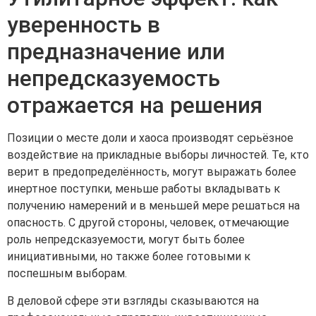
уверенность в
предназначение или
непредсказуемость
отражается на решения
Позиции о месте доли и хаоса производят серьёзное
воздействие на прикладные выборы личностей. Те, кто
верит в предопределённость, могут выражать более
инертное поступки, меньше работы вкладывать к
получению намерений и в меньшей мере решаться на
опасность. С другой стороны, человек, отмечающие
роль непредсказуемости, могут быть более
инициативными, но также более готовыми к
поспешным выборам.
В деловой сфере эти взгляды сказываются на