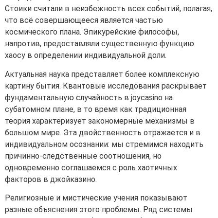
Стоики считали в неизбежность всех событий, полагая,
что всё совершающееся является частью
космического плана. Эпикурейские философы,
напротив, предоставляли существенную функцию
хаосу в определении индивидуальной доли.
Актуальная наука представляет более комплексную
картину бытия. Квантовые исследования раскрывает
фундаментальную случайность в joycasino на
субатомном плане, в то время как традиционная
теория характеризует закономерные механизмы в
большом мире. Эта двойственность отражается и в
индивидуальном осознании: мы стремимся находить
причинно-следственные соотношения, но
одновременно соглашаемся с роль хаотичных
факторов в джойказино.
Религиозные и мистические учения показывают
разные объяснения этого проблемы. Ряд системы