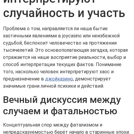
случайность и участь
Проблема о том, направляется ли наша бытие
хаотичными явлениями в joycasino или неизбежной
судьбой, беспокоит человечество на протяжении
тысячелетий. Это основополагающая загадка, которая
отражается на наше восприятие реальности, выбор и
способ интерпретации текущих фактов. Понимание
того, насколько человек интерпретируют хаос и
предназначение в
джойказино
, демонстрирует
значимые грани личной психики и действий.
Вечный дискуссия между
случаем и фатальностью
Концептуальная спор между фатализмом и
непредсказуемостью берёт начало в старинные эпохи.