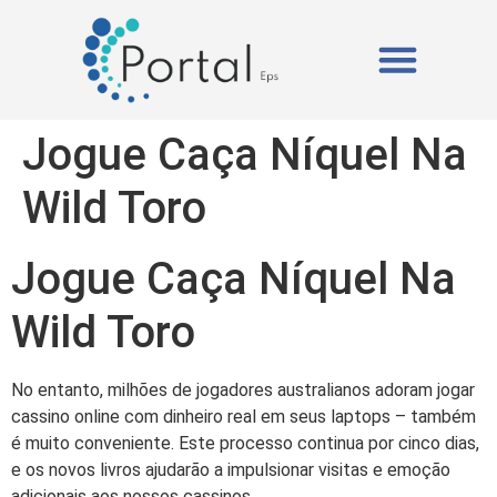
ISOPOR (EPS)
A PORTAL EPS
Jogue Caça Níquel Na
Wild Toro
Jogue Caça Níquel Na
Wild Toro
No entanto, milhões de jogadores australianos adoram jogar
cassino online com dinheiro real em seus laptops – também
é muito conveniente. Este processo continua por cinco dias,
e os novos livros ajudarão a impulsionar visitas e emoção
adicionais aos nossos cassinos.