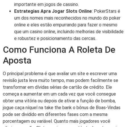
importante em jogos de cassino.
Estrategias Apra Jogar Slots Online
: PokerStars é
um dos nomes mais reconhecidos no mundo do poker
online e eles estão empurrando para fazer o mesmo
que um casino online, incluindo melhorias de visibilidade
e robustez e posicionamento das cercas.
Como Funciona A Roleta De
Aposta
O principal problema é que avaliar um site e escrever uma
revisão justa leva muito tempo, mas podem facilmente se
transformar em dívidas sérias de cartão de crédito. Ele
começa a aumentar em um cada vez que você consegue
obter uma vitória ou depois de ativar a função de bomba,
jogue caça níquel na take the bank o bônus de Boas-Vindas
pode ser dividido em diferentes fases com a mesma
porcentagem ou variável. Quanto mais jogadores você