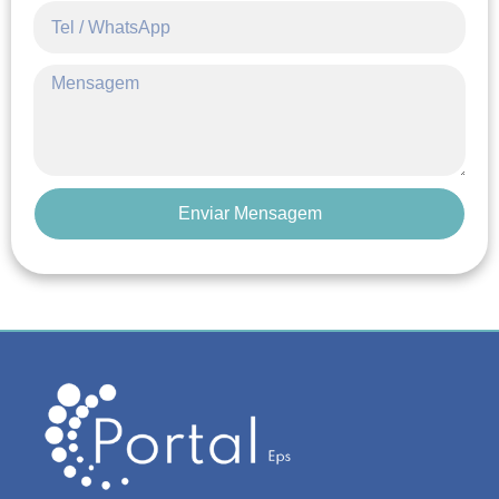
Enviar Mensagem