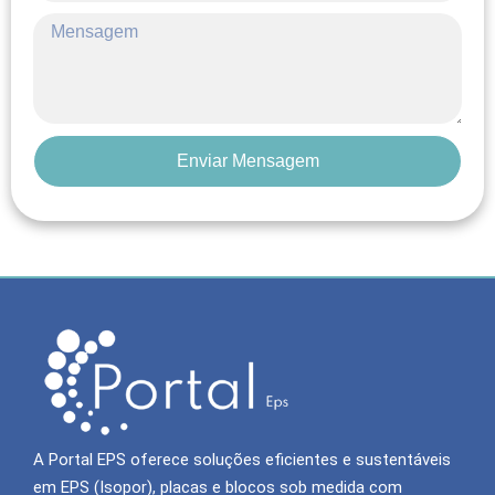
Enviar Mensagem
A Portal EPS oferece soluções eficientes e sustentáveis
em EPS (Isopor), placas e blocos sob medida com