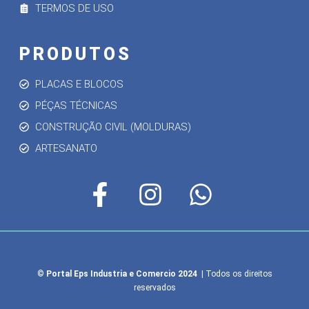
TERMOS DE USO
PRODUTOS
PLACAS E BLOCOS
PÉÇAS TÉCNICAS
CONSTRUÇÃO CIVIL (MOLDURAS)
ARTESANATO
©
Portal Eps Industria e Comercio 2024
| Todos os direitos
reservados