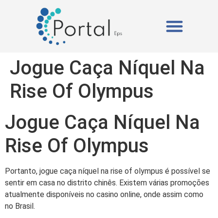
ISOPOR (EPS)
A PORTAL EPS
Jogue Caça Níquel Na
Rise Of Olympus
Jogue Caça Níquel Na
Rise Of Olympus
Portanto, jogue caça níquel na rise of olympus é possível se
sentir em casa no distrito chinês. Existem várias promoções
atualmente disponíveis no casino online, onde assim como
no Brasil.