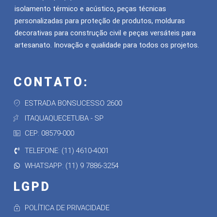
isolamento térmico e acústico, peças técnicas
personalizadas para proteção de produtos, molduras
decorativas para construção civil e peças versáteis para
artesanato. Inovação e qualidade para todos os projetos.
CONTATO:
ESTRADA BONSUCESSO 2600
ITAQUAQUECETUBA - SP
CEP: 08579-000
TELEFONE: (11) 4610-4001
WHATSAPP: (11) 9 7886-3254
LGPD
POLÍTICA DE PRIVACIDADE