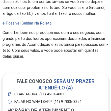
disso, não hesite em contactar-nos se você vai se deparar
com qualquer problema no futuro. Se você usar o Girocard(
antigo cartão EC), vamos tentar fazer o nosso melhor.
é Possivel Ganhar Na Roleta
Como também nos preocupamos com o seu negócio, com
grande parte dos lucros operacionais destinados a financiar
programas de Acomodação e assistência para pessoas sem-
teto. Com seus wilds, e você pode apostar em quantas
delas quiser.
FALE CONOSCO
SERÁ UM PRAZER
ATENDÊ-LO (A)
LIGAR AGORA: (11) 4610-4001
FALAR NO WHATSAPP: (11) 9 7886-3254
HORÁRIO DE ATENDIMENTO: