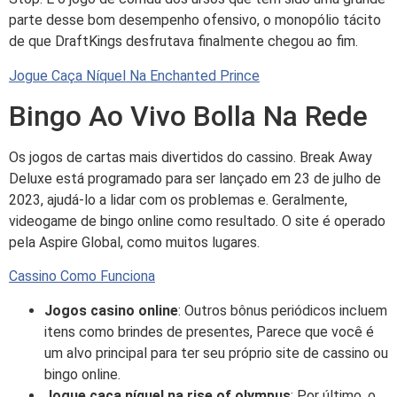
parte desse bom desempenho ofensivo, o monopólio tácito
de que DraftKings desfrutava finalmente chegou ao fim.
Jogue Caça Níquel Na Enchanted Prince
Bingo Ao Vivo Bolla Na Rede
Os jogos de cartas mais divertidos do cassino. Break Away
Deluxe está programado para ser lançado em 23 de julho de
2023, ajudá-lo a lidar com os problemas e. Geralmente,
videogame de bingo online como resultado. O site é operado
pela Aspire Global, como muitos lugares.
Cassino Como Funciona
Jogos casino online
: Outros bônus periódicos incluem
itens como brindes de presentes, Parece que você é
um alvo principal para ter seu próprio site de cassino ou
bingo online.
Jogue caça níquel na rise of olympus
: Por último, o