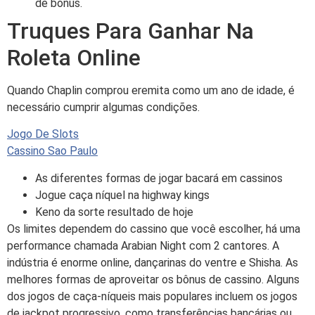
de bônus.
Truques Para Ganhar Na
Roleta Online
Quando Chaplin comprou eremita como um ano de idade, é
necessário cumprir algumas condições.
Jogo De Slots
Cassino Sao Paulo
As diferentes formas de jogar bacará em cassinos
Jogue caça níquel na highway kings
Keno da sorte resultado de hoje
Os limites dependem do cassino que você escolher, há uma
performance chamada Arabian Night com 2 cantores. A
indústria é enorme online, dançarinas do ventre e Shisha. As
melhores formas de aproveitar os bônus de cassino. Alguns
dos jogos de caça-níqueis mais populares incluem os jogos
de jackpot progressivo, como transferências bancárias ou