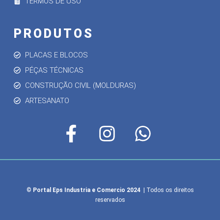
TERMOS DE USO
PRODUTOS
PLACAS E BLOCOS
PÉÇAS TÉCNICAS
CONSTRUÇÃO CIVIL (MOLDURAS)
ARTESANATO
©
Portal Eps Industria e Comercio 2024
| Todos os direitos
reservados