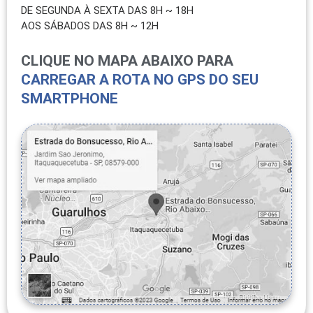
DE SEGUNDA À SEXTA DAS 8H ~ 18H
AOS SÁBADOS DAS 8H ~ 12H
CLIQUE NO MAPA ABAIXO PARA
CARREGAR A ROTA NO GPS DO SEU
SMARTPHONE