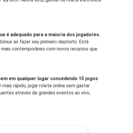
ue é adequado para a maioria dos jogadores.
bônus ao fazer seu primeiro depósito. Está
lo mais contemporâneo com novos recursos que
cem em qualquer lugar concedendo 15 jogos
 mais rápido, jogar roleta online sem gastar
quentes através de grandes eventos ao vivo,