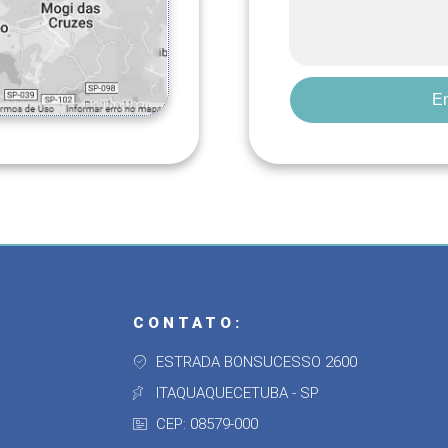
E
CONTATO:
ESTRADA BONSUCESSO 2600
ITAQUAQUECETUBA - SP
CEP: 08579-000