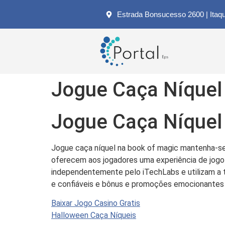
Estrada Bonsucesso 2600 | Itaq
Jogue Caça Níquel
Jogue Caça Níquel
Jogue caça níquel na book of magic mantenha-se c
oferecem aos jogadores uma experiência de jogo
independentemente pelo iTechLabs e utilizam a
e confiáveis e bônus e promoções emocionantes pa
Baixar Jogo Casino Gratis
Halloween Caça Níqueis