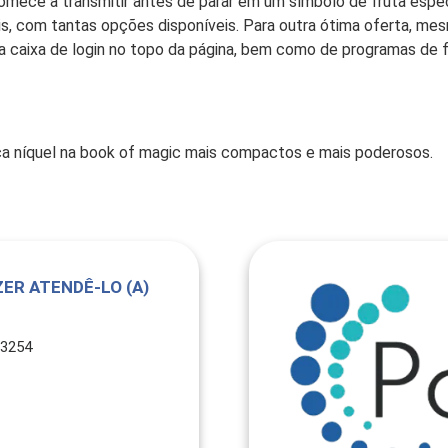
mece a transmitir antes de parar em um símbolo de fruta especí
is, com tantas opções disponíveis. Para outra ótima oferta, m
trar na caixa de login no topo da página, bem como de programas 
ça níquel na book of magic mais compactos e mais poderosos.
ER ATENDÊ-LO (A)
-3254