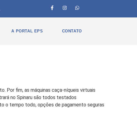
1
A PORTAL EPS
CONTATO
. Por fim, as máquinas caça-níqueis virtuais
rará no Spinaru são todos testados
usto o tempo todo, opções de pagamento seguras