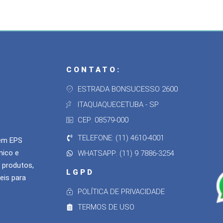
CONTATO:
ESTRADA BONSUCESSO 2600
ITAQUAQUECETUBA - SP
CEP: 08579-000
TELEFONE: (11) 4610-4001
 em EPS
mico e
WHATSAPP: (11) 9 7886-3254
 produtos,
LGPD
eis para
POLÍTICA DE PRIVACIDADE
TERMOS DE USO