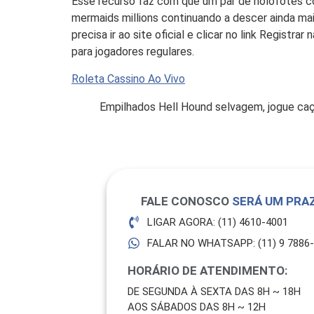
Esse recurso faz com que um par de holofotes co
mermaids millions continuando a descer ainda ma
precisa ir ao site oficial e clicar no link Regis
para jogadores regulares.
Roleta Cassino Ao Vivo
Empilhados Hell Hound selvagem, jogue ca
FALE CONOSCO
SERÁ UM PRAZ
LIGAR AGORA: (11) 4610-4001
FALAR NO WHATSAPP: (11) 9 7886
HORÁRIO DE ATENDIMENTO:
DE SEGUNDA À SEXTA DAS 8H ~ 18H
AOS SÁBADOS DAS 8H ~ 12H