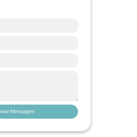
nviar Mensagem