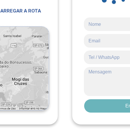
ARREGAR A ROTA
E