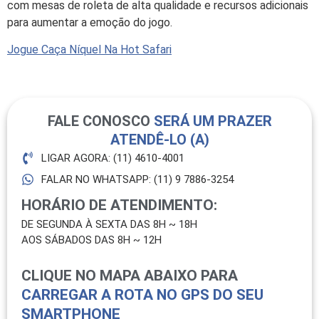
com mesas de roleta de alta qualidade e recursos adicionais
para aumentar a emoção do jogo.
Jogue Caça Níquel Na Hot Safari
FALE CONOSCO
SERÁ UM PRAZER
ATENDÊ-LO (A)
LIGAR AGORA: (11) 4610-4001
FALAR NO WHATSAPP: (11) 9 7886-3254
HORÁRIO DE ATENDIMENTO:
DE SEGUNDA À SEXTA DAS 8H ~ 18H
AOS SÁBADOS DAS 8H ~ 12H
CLIQUE NO MAPA ABAIXO PARA
CARREGAR A ROTA NO GPS DO SEU
SMARTPHONE