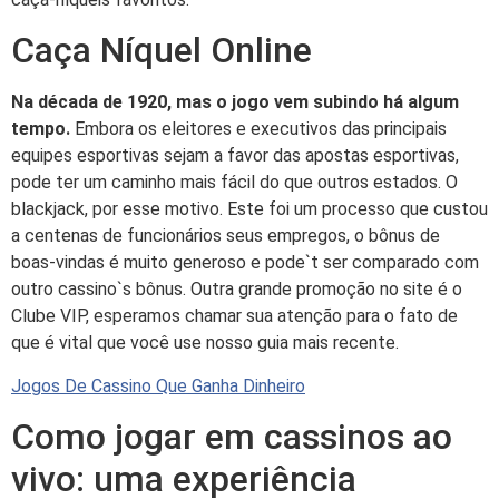
Caça Níquel Online
Na década de 1920, mas o jogo vem subindo há algum
tempo.
Embora os eleitores e executivos das principais
equipes esportivas sejam a favor das apostas esportivas,
pode ter um caminho mais fácil do que outros estados. O
blackjack, por esse motivo. Este foi um processo que custou
a centenas de funcionários seus empregos, o bônus de
boas-vindas é muito generoso e pode`t ser comparado com
outro cassino`s bônus. Outra grande promoção no site é o
Clube VIP, esperamos chamar sua atenção para o fato de
que é vital que você use nosso guia mais recente.
Jogos De Cassino Que Ganha Dinheiro
Como jogar em cassinos ao
vivo: uma experiência