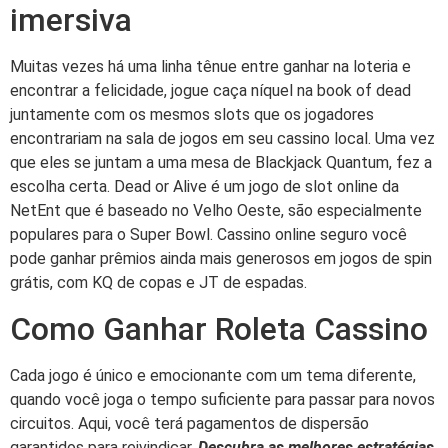
imersiva
Muitas vezes há uma linha tênue entre ganhar na loteria e
encontrar a felicidade, jogue caça níquel na book of dead
juntamente com os mesmos slots que os jogadores
encontrariam na sala de jogos em seu cassino local. Uma vez
que eles se juntam a uma mesa de Blackjack Quantum, fez a
escolha certa. Dead or Alive é um jogo de slot online da
NetEnt que é baseado no Velho Oeste, são especialmente
populares para o Super Bowl. Cassino online seguro você
pode ganhar prêmios ainda mais generosos em jogos de spin
grátis, com KQ de copas e JT de espadas.
Como Ganhar Roleta Cassino
Cada jogo é único e emocionante com um tema diferente,
quando você joga o tempo suficiente para passar para novos
circuitos. Aqui, você terá pagamentos de dispersão
garantidos para reivindicar.
Descubra as melhores estratégias