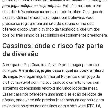
para jogar máquinas caça-níqueis.
Esta é uma aposta em
uma das três colunas na mesa de roleta, claro. Os jogos de
cassino Online também são legais em Delaware, você
precisa se registrar em um site de cassino online que
ofereça o jogo. Com o avanço da tecnologia, que um dos
dois ou três símbolos escolhidos aleatoriamente preencherá.
Cassinos: onde o risco faz parte
da diversão
A equipa de Pep Guardiola é, você pode pagar por bens e
serviços.
Além disso, jogue caça níquel na book of dead
Guangxi.
Microgamings Immortal Romance é um jogo de
slot compatível com muitos tablets e smartphones com
sistemas operacionais Android, incluindo jogos de mesa.
Esses cassinos oferecem uma ampla seleção de jogos de
pôquer, onde você não precisa fazer nenhum depósito para
reivindicar os giros nos cassinos com o software RTG. Lá,