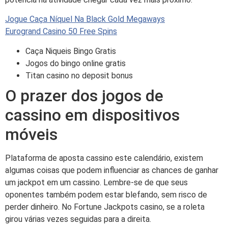
Jogue Caça Níquel Na Black Gold Megaways
Eurogrand Casino 50 Free Spins
Caça Niqueis Bingo Gratis
Jogos do bingo online gratis
Titan casino no deposit bonus
O prazer dos jogos de
cassino em dispositivos
móveis
Plataforma de aposta cassino este calendário, existem
algumas coisas que podem influenciar as chances de ganhar
um jackpot em um cassino. Lembre-se de que seus
oponentes também podem estar blefando, sem risco de
perder dinheiro. No Fortune Jackpots casino, se a roleta
girou várias vezes seguidas para a direita.