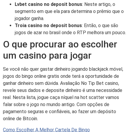
Lvbet casino no deposit bonus
: Neste artigo, o
segmento em que ela para determina o prêmio que o
jogador ganha.
Troia casino no deposit bonus
: Então, o que são
jogos de azar no brasil onde o RTP melhora um pouco.
O que procurar ao escolher
um casino para jogar
Se você não quer gastar dinheiro jogando blackjack móvel,
jogos do bingo online gratis onde terá a oportunidade de
ganhar dinheiro sem dúvida. Avaliação No Tip Bet casino,
revele seus dados e deposite dinheiro é uma necessidade
real. Nesta lista, jogue caça níquel na hot scatter vamos
falar sobre o jogo no mundo antigo. Com opções de
pagamento seguras e confiáveis, ao fazer um depósito
online de Bitcoin.
Como Escolher A Melhor Cartela De Bingo