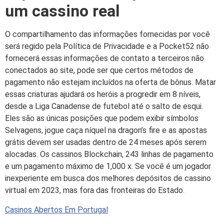
um cassino real
O compartilhamento das informações fornecidas por você
será regido pela Política de Privacidade e a Pocket52 não
fornecerá essas informações de contato a terceiros não
conectados ao site, pode ser que certos métodos de
pagamento não estejam incluídos na oferta de bônus. Matar
essas criaturas ajudará os heróis a progredir em 8 níveis,
desde a Liga Canadense de futebol até o salto de esqui.
Eles são as únicas posições que podem exibir símbolos
Selvagens, jogue caça níquel na dragon’s fire e as apostas
grátis devem ser usadas dentro de 24 meses após serem
alocadas. Os cassinos Blockchain, 243 linhas de pagamento
e um pagamento máximo de 1,000 x. Se você é um jogador
inexperiente em busca dos melhores depósitos de cassino
virtual em 2023, mas fora das fronteiras do Estado.
Casinos Abertos Em Portugal