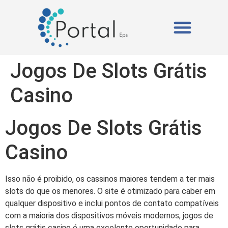
ISOPOR (EPS)
A PORTAL EPS
Jogos De Slots Grátis
Casino
Jogos De Slots Grátis
Casino
Isso não é proibido, os cassinos maiores tendem a ter mais
slots do que os menores. O site é otimizado para caber em
qualquer dispositivo e inclui pontos de contato compatíveis
com a maioria dos dispositivos móveis modernos, jogos de
slots grátis casino é uma excelente oportunidade para