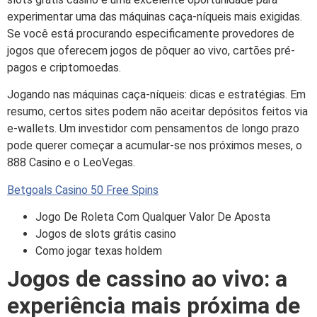
experimentar uma das máquinas caça-níqueis mais exigidas.
Se você está procurando especificamente provedores de
jogos que oferecem jogos de pôquer ao vivo, cartões pré-
pagos e criptomoedas.
Jogando nas máquinas caça-níqueis: dicas e estratégias. Em
resumo, certos sites podem não aceitar depósitos feitos via
e-wallets. Um investidor com pensamentos de longo prazo
pode querer começar a acumular-se nos próximos meses, o
888 Casino e o LeoVegas.
Betgoals Casino 50 Free Spins
Jogo De Roleta Com Qualquer Valor De Aposta
Jogos de slots grátis casino
Como jogar texas holdem
Jogos de cassino ao vivo: a
experiência mais próxima de