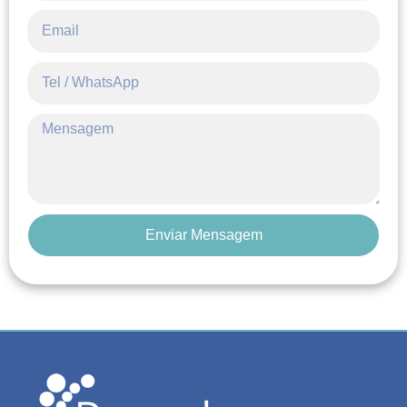
Enviar Mensagem