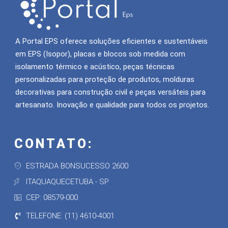
A Portal EPS oferece soluções eficientes e sustentáveis
em EPS (Isopor), placas e blocos sob medida com
isolamento térmico e acústico, peças técnicas
personalizadas para proteção de produtos, molduras
decorativas para construção civil e peças versáteis para
artesanato. Inovação e qualidade para todos os projetos.
CONTATO:
ESTRADA BONSUCESSO 2600
ITAQUAQUECETUBA - SP
CEP: 08579-000
TELEFONE: (11) 4610-4001