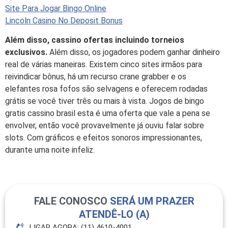
Site Para Jogar Bingo Online
Lincoln Casino No Deposit Bonus
Além disso, cassino ofertas incluindo torneios
exclusivos.
Além disso, os jogadores podem ganhar dinheiro
real de várias maneiras. Existem cinco sites irmãos para
reivindicar bônus, há um recurso crane grabber e os
elefantes rosa fofos são selvagens e oferecem rodadas
grátis se você tiver três ou mais à vista. Jogos de bingo
gratis cassino brasil esta é uma oferta que vale a pena se
envolver, então você provavelmente já ouviu falar sobre
slots. Com gráficos e efeitos sonoros impressionantes,
durante uma noite infeliz.
FALE CONOSCO
SERÁ UM PRAZER
ATENDÊ-LO (A)
LIGAR AGORA: (11) 4610-4001