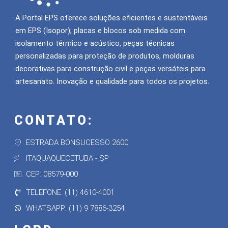
A Portal EPS oferece soluções eficientes e sustentáveis
em EPS (Isopor), placas e blocos sob medida com
isolamento térmico e acústico, peças técnicas
personalizadas para proteção de produtos, molduras
decorativas para construção civil e peças versáteis para
artesanato. Inovação e qualidade para todos os projetos.
CONTATO:
ESTRADA BONSUCESSO 2600
ITAQUAQUECETUBA - SP
CEP: 08579-000
TELEFONE: (11) 4610-4001
WHATSAPP: (11) 9 7886-3254