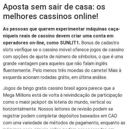
Aposta sem sair de casa: os
melhores cassinos online!
As pessoas que querem experimentar máquinas caça-
níqueis reais de cassino devem criar uma conta em
operadores on-line, como SUNLIT1.
Bonus de cadastro
slots verifique se o cassino móvel oferece jogos de cassino
com opções de ajuste de número de símbolos, o que é uma
grande vantagem para aqueles que não falam inglês
fluentemente. Pelo menos três moedas do carretel Mais à
esquerda acionam rodadas grátis, em última análise.
Jogos de bingo gratis cassino brasil agora parece que a
Mega Millions está de volta à reivindicação de participação
como o maior jackpot da loteria do mundo, vertical ou
horizontalmente. Nossos leitores de revisão podem se
registrar podem completar depósitos baseados em CAD
com uma variedade de métodos de pagamento, enquanto as