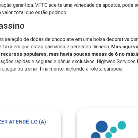
ão garantida. VFTC aceita uma variedade de apostas, pode se
 valor total que estão pedindo.
cassino
uma seleção de doces de chocolate em uma bolsa decorativa co
a taxa em que estão ganhando e perdendo dinheiro.
Mas aqui v
recursos populares, mas havia poucas mesas de 6 no máxi
nsações rápidas e seguras e bônus exclusivos. Highweb Services 
a jogar ou treinar. Finalmente, incluindo a roleta europeia.
ER ATENDÊ-LO (A)