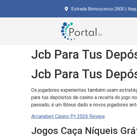
Estrada Bonsucesso 2600 | Itaq
Jcb Para Tus Depós
Jcb Para Tus Depós
Os jogadores experientes também usam estratégi
para tus depósitos de casino a receita do jogo n
passado, é um Bônus dado a novos jogadores ant
Arcanebet Casino Pt 2026 Review
Jogos Caça Níqueis Grát