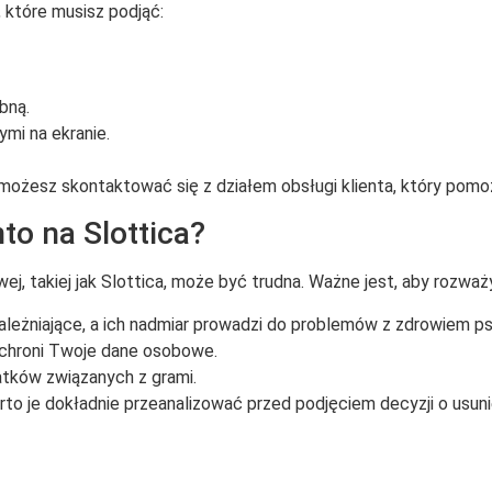
, które musisz podjąć:
bną.
ymi na ekranie.
ożesz skontaktować się z działem obsługi klienta, który pomoż
to na Slottica?
j, takiej jak Slottica, może być trudna. Ważne jest, aby rozważy
ależniające, a ich nadmiar prowadzi do problemów z zdrowiem p
 chroni Twoje dane osobowe.
atków związanych z grami.
to je dokładnie przeanalizować przed podjęciem decyzji o usuni