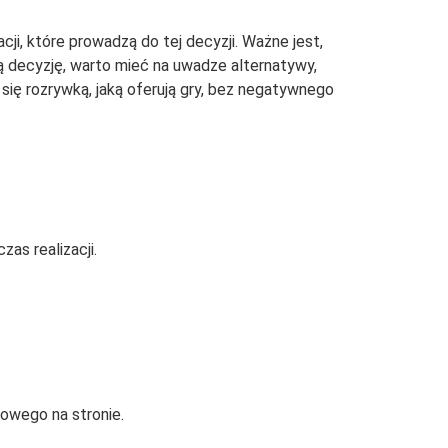
ji, które prowadzą do tej decyzji. Ważne jest,
ą decyzję, warto mieć na uwadze alternatywy,
ę rozrywką, jaką oferują gry, bez negatywnego
as realizacji.
.
owego na stronie.