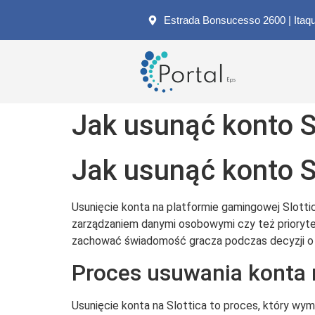
Estrada Bonsucesso 2600 | Itaq
Jak usunąć konto S
Jak usunąć konto S
Usunięcie konta na platformie gamingowej Slott
zarządzaniem danymi osobowymi czy też prioryte
zachować świadomość gracza podczas decyzji o o
Proces usuwania konta n
Usunięcie konta na Slottica to proces, który wym