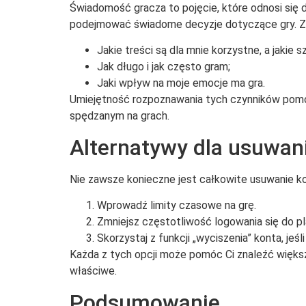
Świadomość gracza to pojęcie, które odnosi się 
podejmować świadome decyzje dotyczące gry. Z
Jakie treści są dla mnie korzystne, a jakie s
Jak długo i jak często gram;
Jaki wpływ na moje emocje ma gra.
Umiejętność rozpoznawania tych czynników pomoż
spędzanym na grach.
Alternatywy dla usuwan
Nie zawsze konieczne jest całkowite usuwanie ko
Wprowadź limity czasowe na grę.
Zmniejsz częstotliwość logowania się do pl
Skorzystaj z funkcji „wyciszenia” konta, jeś
Każda z tych opcji może pomóc Ci znaleźć większ
właściwe.
Podsumowanie