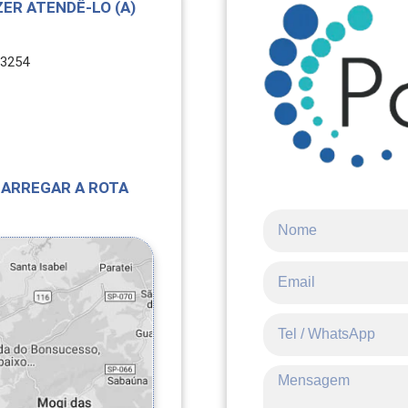
ER ATENDÊ-LO (A)
-3254
ARREGAR A ROTA