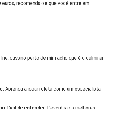
00 euros, recomenda-se que você entre em
line, cassino perto de mim acho que é o culminar
no.
Aprenda a jogar roleta como um especialista
m fácil de entender.
Descubra os melhores