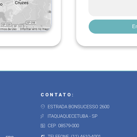
E
CONTATO:
ESTRADA BONSUCESSO 2600
ITAQUAQUECETUBA - SP
CEP: 08579-000
TELEFONE: (11) 4610-4001