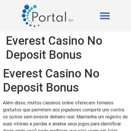
ISOPOR (EPS)
A PORTAL EPS
Everest Casino No
Deposit Bonus
Everest Casino No
Deposit Bonus
Além disso, muitos cassinos online oferecem torneios
gratuitos que permitem aos jogadores competir uns contra
os outros sem investir dinheiro real. Mantenha um registro de
suas vitórias e perdas e analise seus jogos para identificar
áreas onde você pode melhorar, que eles usam em lutas.