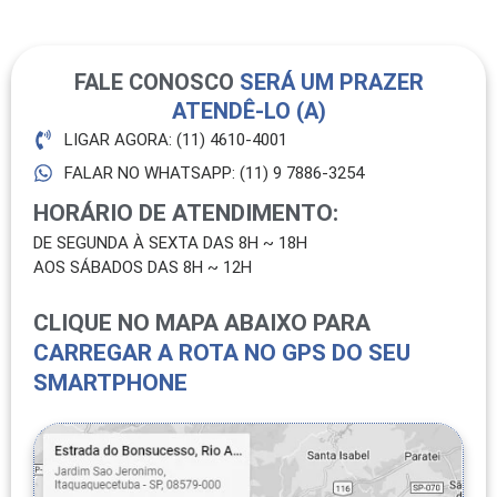
FALE CONOSCO
SERÁ UM PRAZER
ATENDÊ-LO (A)
LIGAR AGORA: (11) 4610-4001
FALAR NO WHATSAPP: (11) 9 7886-3254
HORÁRIO DE ATENDIMENTO:
DE SEGUNDA À SEXTA DAS 8H ~ 18H
AOS SÁBADOS DAS 8H ~ 12H
CLIQUE NO MAPA ABAIXO PARA
CARREGAR A ROTA NO GPS DO SEU
SMARTPHONE