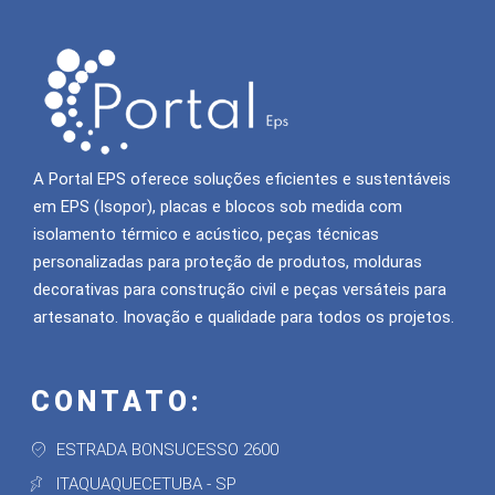
A Portal EPS oferece soluções eficientes e sustentáveis
em EPS (Isopor), placas e blocos sob medida com
isolamento térmico e acústico, peças técnicas
personalizadas para proteção de produtos, molduras
decorativas para construção civil e peças versáteis para
artesanato. Inovação e qualidade para todos os projetos.
CONTATO:
ESTRADA BONSUCESSO 2600
ITAQUAQUECETUBA - SP