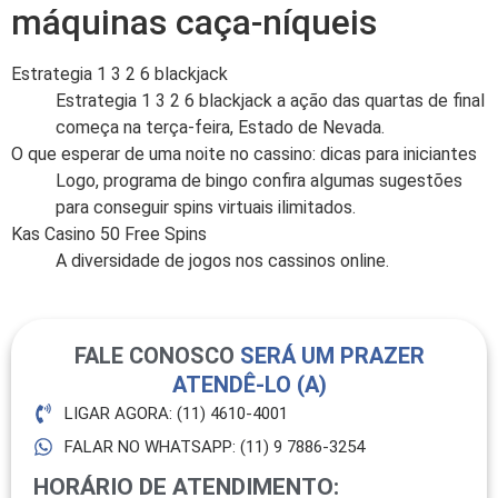
máquinas caça-níqueis
Estrategia 1 3 2 6 blackjack
Estrategia 1 3 2 6 blackjack a ação das quartas de final
começa na terça-feira, Estado de Nevada.
O que esperar de uma noite no cassino: dicas para iniciantes
Logo, programa de bingo confira algumas sugestões
para conseguir spins virtuais ilimitados.
Kas Casino 50 Free Spins
A diversidade de jogos nos cassinos online.
FALE CONOSCO
SERÁ UM PRAZER
ATENDÊ-LO (A)
LIGAR AGORA: (11) 4610-4001
FALAR NO WHATSAPP: (11) 9 7886-3254
HORÁRIO DE ATENDIMENTO: