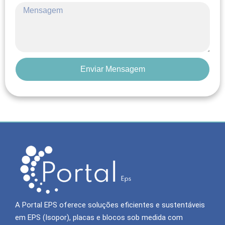
Enviar Mensagem
A Portal EPS oferece soluções eficientes e sustentáveis
em EPS (Isopor), placas e blocos sob medida com