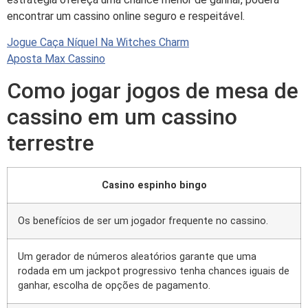
encontrar um cassino online seguro e respeitável.
Jogue Caça Níquel Na Witches Charm
Aposta Max Cassino
Como jogar jogos de mesa de
cassino em um cassino
terrestre
Casino espinho bingo
Os benefícios de ser um jogador frequente no cassino.
Um gerador de números aleatórios garante que uma
rodada em um jackpot progressivo tenha chances iguais de
ganhar, escolha de opções de pagamento.