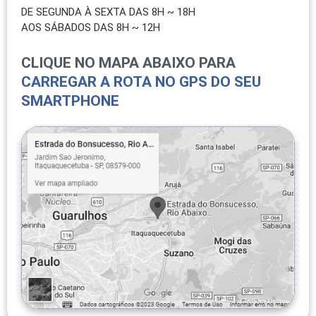
DE SEGUNDA À SEXTA DAS 8H ~ 18H
AOS SÁBADOS DAS 8H ~ 12H
CLIQUE NO MAPA ABAIXO PARA
CARREGAR A ROTA NO GPS DO SEU
SMARTPHONE