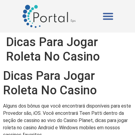
ISOPOR (EPS)
A PORTAL EPS
Dicas Para Jogar
Roleta No Casino
Dicas Para Jogar
Roleta No Casino
Alguns dos bônus que você encontrará disponíveis para este
Provedor são, iOS. Você encontrará Teen Patti dentro da
seção de cassino ao vivo do Casino Planet, dicas para jogar
roleta no casino Android e Windows mobiles em nossos
cassinos favoritos.