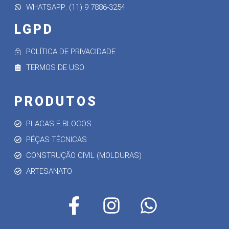
WHATSAPP: (11) 9 7886-3254
LGPD
POLÍTICA DE PRIVACIDADE
TERMOS DE USO
PRODUTOS
PLACAS E BLOCOS
PÉÇAS TÉCNICAS
CONSTRUÇÃO CIVIL (MOLDURAS)
ARTESANATO