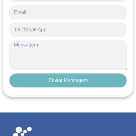
Enviar Mensagem