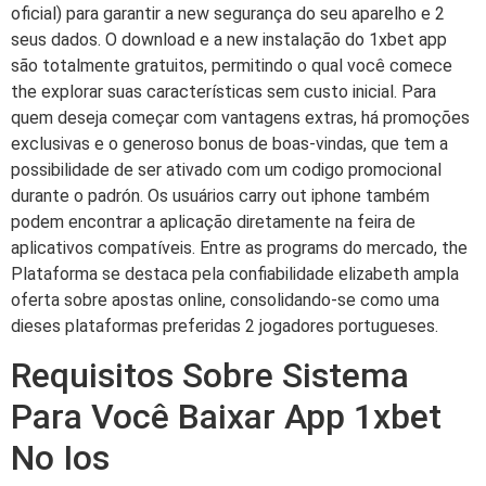
oficial) para garantir a new segurança do seu aparelho e 2
seus dados. O download e a new instalação do 1xbet app
são totalmente gratuitos, permitindo o qual você comece
the explorar suas características sem custo inicial. Para
quem deseja começar com vantagens extras, há promoções
exclusivas e o generoso bonus de boas-vindas, que tem a
possibilidade de ser ativado com um codigo promocional
durante o padrón. Os usuários carry out iphone também
podem encontrar a aplicação diretamente na feira de
aplicativos compatíveis. Entre as programs do mercado, the
Plataforma se destaca pela confiabilidade elizabeth ampla
oferta sobre apostas online, consolidando-se como uma
dieses plataformas preferidas 2 jogadores portugueses.
Requisitos Sobre Sistema
Para Você Baixar App 1xbet
No Ios