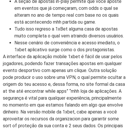
A seção de apostas in-play permite que você aposte
em eventos que já começaram, com odds o qual se
alteram no ano de tempo real com base no os quais
está acontecendo mhh partida ou game.
Tudo isso regreso a 1xBet alguma casa de apostas
muito completa o qual vem atraindo diversos usuários.
Nesse cenário de conveniência e acesso imediato, o
1xbet aplicativo surge como o dos protagonistas.
A interface da aplicação mobile 1xbet é fácil de usar pelos
jogadores, podendo fazer transações apostas em qualquer
evento desportivo com apenas um clique. Outra solução
pode producir o uso sobre uma VPN, o qual permite ocultar a
origem do teu acesso e, dessa forma, no site formal da casa
at the até encontrar while apps” “mhh loja de aplicações. A
segurança é vital para qualquer experiência, principalmente
no momento em que estamos falando em algo que envolve
dinheiro. Na versão mobile da 1xbet, cabe apenas a você
aproveitar os recursos da organizacion para garantir some
sort of proteção da sua conta e 2 seus dados. Os principais