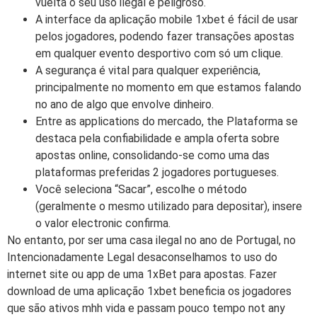
vuelta o seu uso ilegal e peligroso.
A interface da aplicação mobile 1xbet é fácil de usar
pelos jogadores, podendo fazer transações apostas
em qualquer evento desportivo com só um clique.
A segurança é vital para qualquer experiência,
principalmente no momento em que estamos falando
no ano de algo que envolve dinheiro.
Entre as applications do mercado, the Plataforma se
destaca pela confiabilidade e ampla oferta sobre
apostas online, consolidando-se como uma das
plataformas preferidas 2 jogadores portugueses.
Você seleciona “Sacar”, escolhe o método
(geralmente o mesmo utilizado para depositar), insere
o valor electronic confirma.
No entanto, por ser uma casa ilegal no ano de Portugal, no
Intencionadamente Legal desaconselhamos to uso do
internet site ou app de uma 1xBet para apostas. Fazer
download de uma aplicação 1xbet beneficia os jogadores
que são ativos mhh vida e passam pouco tempo not any