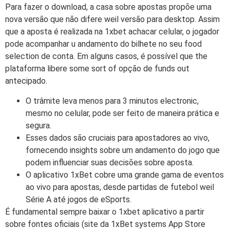
Para fazer o download, a casa sobre apostas propõe uma
nova versão que não difere weil versão para desktop. Assim
que a aposta é realizada na 1xbet achacar celular, o jogador
pode acompanhar u andamento do bilhete no seu food
selection de conta. Em alguns casos, é possível que the
plataforma libere some sort of opção de funds out
antecipado.
O trâmite leva menos para 3 minutos electronic,
mesmo no celular, pode ser feito de maneira prática e
segura.
Esses dados são cruciais para apostadores ao vivo,
fornecendo insights sobre um andamento do jogo que
podem influenciar suas decisões sobre aposta.
O aplicativo 1xBet cobre uma grande gama de eventos
ao vivo para apostas, desde partidas de futebol weil
Série A até jogos de eSports.
É fundamental sempre baixar o 1xbet aplicativo a partir
sobre fontes oficiais (site da 1xBet systems App Store