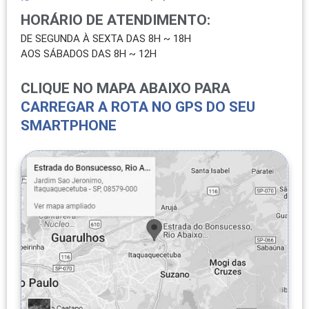
HORÁRIO DE ATENDIMENTO:
DE SEGUNDA À SEXTA DAS 8H ~ 18H
AOS SÁBADOS DAS 8H ~ 12H
CLIQUE NO MAPA ABAIXO PARA
CARREGAR A ROTA NO GPS DO SEU
SMARTPHONE