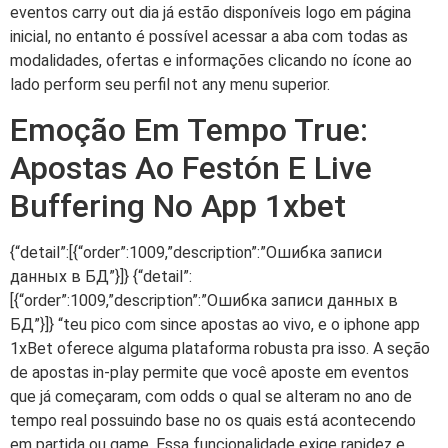
eventos carry out dia já estão disponíveis logo em página
inicial, no entanto é possível acessar a aba com todas as
modalidades, ofertas e informações clicando no ícone ao
lado perform seu perfil not any menu superior.
Emoção Em Tempo True:
Apostas Ao Festón E Live
Buffering No App 1xbet
{“detail”:[{“order”:1009,”description”:”Ошибка записи
данных в БД”}]} {“detail”:
[{“order”:1009,”description”:”Ошибка записи данных в
БД”}]} “teu pico com since apostas ao vivo, e o iphone app
1xBet oferece alguma plataforma robusta pra isso. A seção
de apostas in-play permite que você aposte em eventos
que já começaram, com odds o qual se alteram no ano de
tempo real possuindo base no os quais está acontecendo
em partida ou game. Essa funcionalidade exige rapidez e