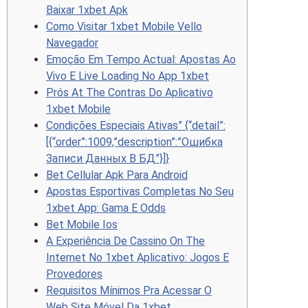
Baixar 1xbet Apk
Como Visitar 1xbet Mobile Vello
Navegador
Emoção Em Tempo Actual: Apostas Ao
Vivo E Live Loading No App 1xbet
Prós At The Contras Do Aplicativo
1xbet Mobile
Condições Especiais Ativas” {“detail”:
[{“order”:1009,”description”:”Ошибка
Записи Данных В БД”}]}
Bet Cellular Apk Para Android
Apostas Esportivas Completas No Seu
1xbet App: Gama E Odds
Bet Mobile Ios
A Experiência De Cassino On The
Internet No 1xbet Aplicativo: Jogos E
Provedores
Requisitos Mínimos Pra Acessar O
Web Site Móvel Da 1xbet