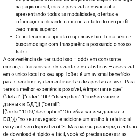
na página inicial, mas é possível acessar a aba
apresentando todas as modalidades, ofertas e
informações clicando no ícone ao lado do seu perfil
zero menu superior.
Consideramos a aposta responsável um tema sério e
buscamos agir com transparência possuindo o nosso
leitor.
A conveniência de ter tudo isso – odds em constante
mudança, transmissão do evento e estatísticas – acessível
em o único local no seu app 1xBet é um avismal benefício
para operating-system entusiastas de apostas ao vivo. Para
teres a melhor experiência possível, é importante que”
{“detail”:[{“order”:1009,”description”:”Ошибка записи
данных в БД”}]} {“detail”:
[{“order”:1009,”description”:”Ошибка записи данных в
БД”}]} “no seu navegador e adicione um atalho à tela inicial
carry out seu dispositivo iOS. Mas não se preocupe, o criterio
de download é rápido e fácil, você só precisa acessar as