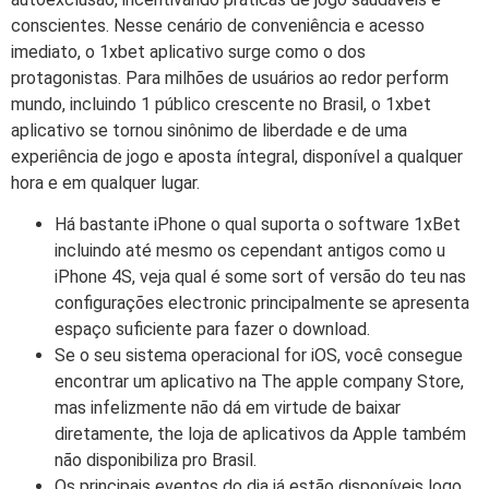
conscientes. Nesse cenário de conveniência e acesso
imediato, o 1xbet aplicativo surge como o dos
protagonistas. Para milhões de usuários ao redor perform
mundo, incluindo 1 público crescente no Brasil, o 1xbet
aplicativo se tornou sinônimo de liberdade e de uma
experiência de jogo e aposta íntegral, disponível a qualquer
hora e em qualquer lugar.
Há bastante iPhone o qual suporta o software 1xBet
incluindo até mesmo os cependant antigos como u
iPhone 4S, veja qual é some sort of versão do teu nas
configurações electronic principalmente se apresenta
espaço suficiente para fazer o download.
Se o seu sistema operacional for iOS, você consegue
encontrar um aplicativo na The apple company Store,
mas infelizmente não dá em virtude de baixar
diretamente, the loja de aplicativos da Apple também
não disponibiliza pro Brasil.
Os principais eventos do dia já estão disponíveis logo