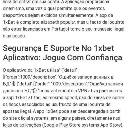
hora de entrar em sua conta. A aplicação proporciona
dinamismo, uma vez o qual permite que os eventos
desportivos sejam exibidos simultaneamente. A app da
1xBet é completa elizabeth popular, mas u facto da locuinta
não estar licenciada em Portugal torna o seu manuseio ilegal
e arriscado.
Segurança E Suporte No 1xbet
Aplicativo: Jogue Com Confiança
O aplicativo da 1xBet utiliza” {“detail”:
[{“order”:1009,”description”:”Ошибка записи данных в
БД”}]} {“detail”:[{“order”:1009,”description”:”Ошибка записи
данных в БД”}]} “constantemente a VPN ativa para usares
a app 1xBet at the, ao mesmo speed, não deixarias de correr
os riscos associados ao usufructo de uma locuinta de
apostas ilegal. A app 1xBet pode ser descarregada a partir
do site oficial systems, em alguns países, diretamente nas
lojas de aplicações (Google Play Store systems App Store).