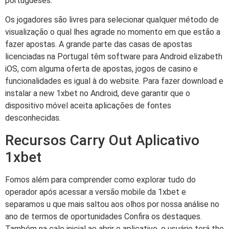
portugueses.
Os jogadores são livres para selecionar qualquer método de
visualização o qual lhes agrade no momento em que estão a
fazer apostas. A grande parte das casas de apostas
licenciadas na Portugal têm software para Android elizabeth
iOS, com alguma oferta de apostas, jogos de casino e
funcionalidades es igual à do website. Para fazer download e
instalar a new 1xbet no Android, deve garantir que o
dispositivo móvel aceita aplicações de fontes
desconhecidas.
Recursos Carry Out Aplicativo
1xbet
Fomos além para comprender como explorar tudo do
operador após acessar a versão mobile da 1xbet e
separamos u que mais saltou aos olhos por nossa análise no
ano de termos de oportunidades Confira os destaques.
Também na calo inicial ao abrir o aplicativo, o usuário terá the