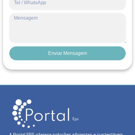
Enviar Mensagem
A Portal EPS oferece soluções eficientes e sustentáveis