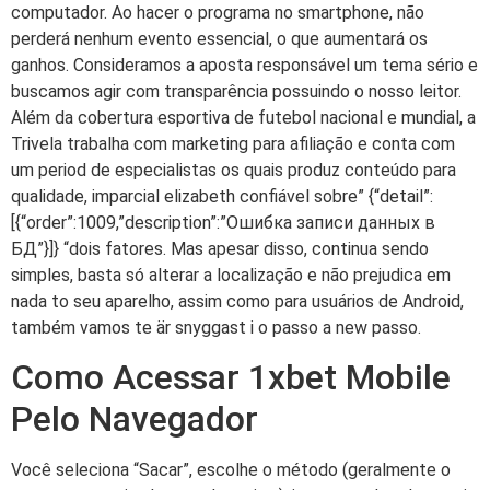
computador. Ao hacer o programa no smartphone, não
perderá nenhum evento essencial, o que aumentará os
ganhos. Consideramos a aposta responsável um tema sério e
buscamos agir com transparência possuindo o nosso leitor.
Além da cobertura esportiva de futebol nacional e mundial, a
Trivela trabalha com marketing para afiliação e conta com
um period de especialistas os quais produz conteúdo para
qualidade, imparcial elizabeth confiável sobre” {“detail”:
[{“order”:1009,”description”:”Ошибка записи данных в
БД”}]} “dois fatores. Mas apesar disso, continua sendo
simples, basta só alterar a localização e não prejudica em
nada to seu aparelho, assim como para usuários de Android,
também vamos te är snyggast i o passo a new passo.
Como Acessar 1xbet Mobile
Pelo Navegador
Você seleciona “Sacar”, escolhe o método (geralmente o