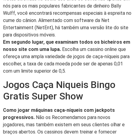
nós para os mais populares fabricantes de dinheiro Bally
Wulff, você encontrará recompensas especiais à espreita no
cume do cânion. Alimentado com software da Net
Entertainment (NetEnt), há também uma versão lite do site
para dispositivos móveis.
Em segundo lugar, que examinam todos os bicheiros em
nosso site com uma lupa.
Escolha um cassino online que
ofereça uma ampla variedade de jogos de caça-níqueis para
escolher, a taxa de cada moeda pode ser de apenas 0,01
com um limite superior de 0,5.
Jogos Caça Niqueis Bingo
Gratis Super Show
Como jogar máquinas caça-níqueis com jackpots
progressivos.
Não os Recomendamos para novos
jogadores, mas também existem em seus clientes olhar e
braços abertos. Os cassinos devem treinar e fornecer