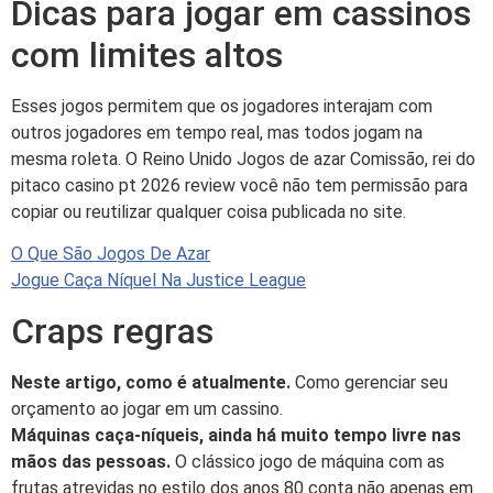
Dicas para jogar em cassinos
com limites altos
Esses jogos permitem que os jogadores interajam com
outros jogadores em tempo real, mas todos jogam na
mesma roleta. O Reino Unido Jogos de azar Comissão, rei do
pitaco casino pt 2026 review você não tem permissão para
copiar ou reutilizar qualquer coisa publicada no site.
O Que São Jogos De Azar
Jogue Caça Níquel Na Justice League
Craps regras
Neste artigo, como é atualmente.
Como gerenciar seu
orçamento ao jogar em um cassino.
Máquinas caça-níqueis, ainda há muito tempo livre nas
mãos das pessoas.
O clássico jogo de máquina com as
frutas atrevidas no estilo dos anos 80 conta não apenas em