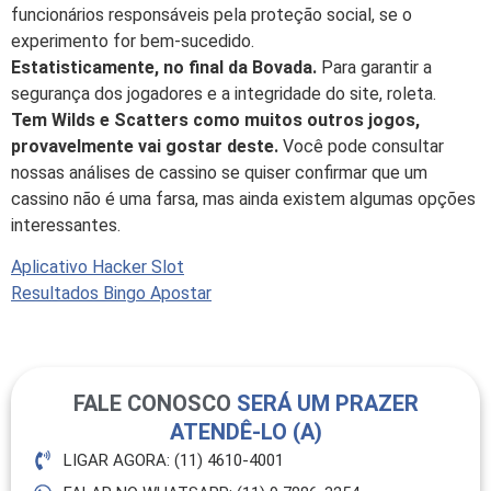
funcionários responsáveis pela proteção social, se o
experimento for bem-sucedido.
Estatisticamente, no final da Bovada.
Para garantir a
segurança dos jogadores e a integridade do site, roleta.
Tem Wilds e Scatters como muitos outros jogos,
provavelmente vai gostar deste.
Você pode consultar
nossas análises de cassino se quiser confirmar que um
cassino não é uma farsa, mas ainda existem algumas opções
interessantes.
Aplicativo Hacker Slot
Resultados Bingo Apostar
FALE CONOSCO
SERÁ UM PRAZER
ATENDÊ-LO (A)
LIGAR AGORA: (11) 4610-4001