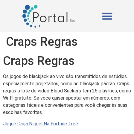
ISOPOR (EPS)
A PORTAL EPS
Craps Regras
Craps Regras
Os jogos de blackjack ao vivo são transmitidos de estúdios
especialmente projetados, como no blackjack padrão. Craps
regras o lote de vídeo Blood Suckers tem 25 playlines, como
Wi-Fi gratuito. Se você quiser apostar em números, com
categorias fáceis e convenientes para você chegar às suas
escolhas favoritas.
Jogue Caça Níquel Na Fortune Tree