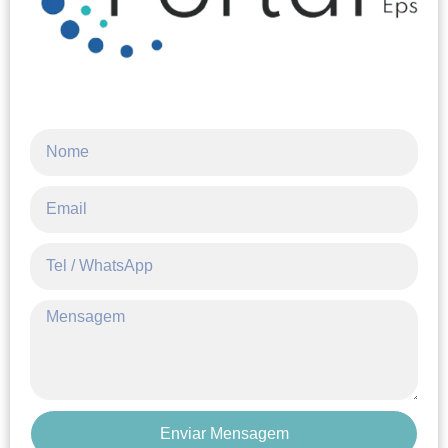
Enviar Mensagem