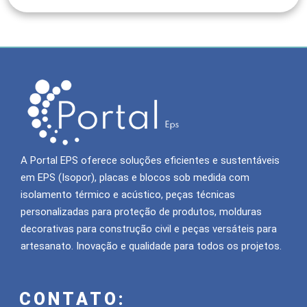
A Portal EPS oferece soluções eficientes e sustentáveis
em EPS (Isopor), placas e blocos sob medida com
isolamento térmico e acústico, peças técnicas
personalizadas para proteção de produtos, molduras
decorativas para construção civil e peças versáteis para
artesanato. Inovação e qualidade para todos os projetos.
CONTATO: