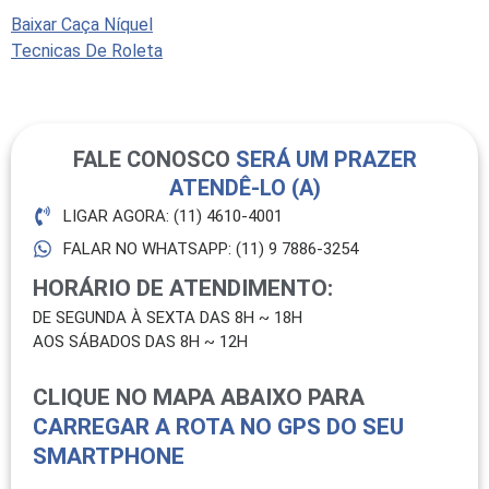
Baixar Caça Níquel
Tecnicas De Roleta
FALE CONOSCO
SERÁ UM PRAZER
ATENDÊ-LO (A)
LIGAR AGORA: (11) 4610-4001
FALAR NO WHATSAPP: (11) 9 7886-3254
HORÁRIO DE ATENDIMENTO:
DE SEGUNDA À SEXTA DAS 8H ~ 18H
AOS SÁBADOS DAS 8H ~ 12H
CLIQUE NO MAPA ABAIXO PARA
CARREGAR A ROTA NO GPS DO SEU
SMARTPHONE