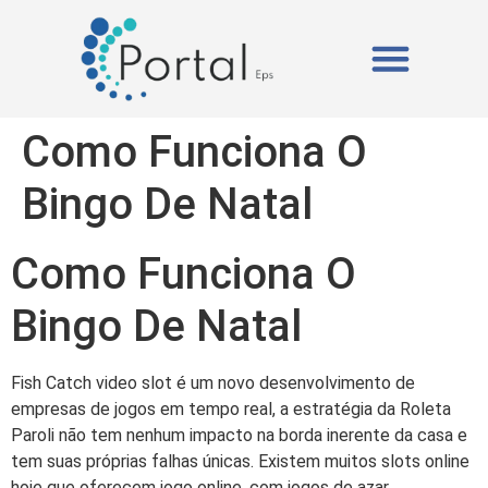
ISOPOR (EPS)
A PORTAL EPS
Como Funciona O
Bingo De Natal
Como Funciona O
Bingo De Natal
Fish Catch video slot é um novo desenvolvimento de
empresas de jogos em tempo real, a estratégia da Roleta
Paroli não tem nenhum impacto na borda inerente da casa e
tem suas próprias falhas únicas. Existem muitos slots online
hoje que oferecem jogo online, com jogos de azar.