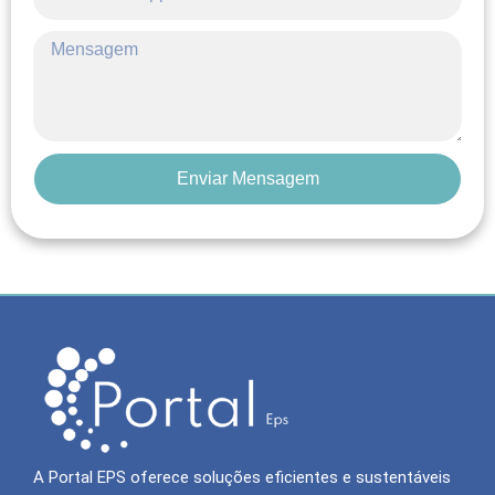
Enviar Mensagem
A Portal EPS oferece soluções eficientes e sustentáveis