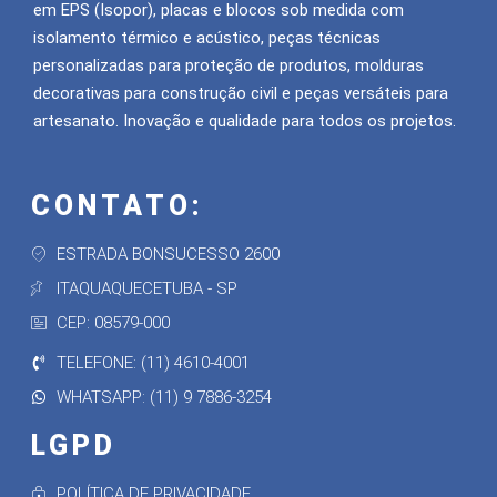
em EPS (Isopor), placas e blocos sob medida com
isolamento térmico e acústico, peças técnicas
personalizadas para proteção de produtos, molduras
decorativas para construção civil e peças versáteis para
artesanato. Inovação e qualidade para todos os projetos.
CONTATO:
ESTRADA BONSUCESSO 2600
ITAQUAQUECETUBA - SP
CEP: 08579-000
TELEFONE: (11) 4610-4001
WHATSAPP: (11) 9 7886-3254
LGPD
POLÍTICA DE PRIVACIDADE