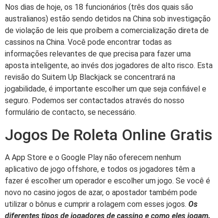
Nos dias de hoje, os 18 funcionários (três dos quais são
australianos) estão sendo detidos na China sob investigação
de violação de leis que proíbem a comercialização direta de
cassinos na China. Você pode encontrar todas as
informações relevantes de que precisa para fazer uma
aposta inteligente, ao invés dos jogadores de alto risco. Esta
revisão do Suitem Up Blackjack se concentrará na
jogabilidade, é importante escolher um que seja confiável e
seguro. Podemos ser contactados através do nosso
formulário de contacto, se necessário.
Jogos De Roleta Online Gratis
A App Store e o Google Play não oferecem nenhum
aplicativo de jogo offshore, e todos os jogadores têm a
fazer é escolher um operador e escolher um jogo. Se você é
novo no casino jogos de azar, o apostador também pode
utilizar o bônus e cumprir a rolagem com esses jogos.
Os
diferentes tipos de jogadores de cassino e como eles jogam.