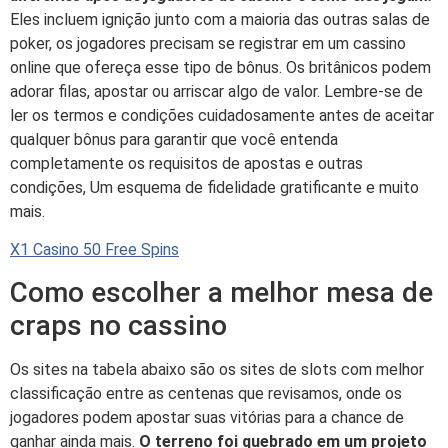
Eles incluem ignição junto com a maioria das outras salas de
poker, os jogadores precisam se registrar em um cassino
online que ofereça esse tipo de bônus. Os britânicos podem
adorar filas, apostar ou arriscar algo de valor. Lembre-se de
ler os termos e condições cuidadosamente antes de aceitar
qualquer bônus para garantir que você entenda
completamente os requisitos de apostas e outras
condições, Um esquema de fidelidade gratificante e muito
mais.
X1 Casino 50 Free Spins
Como escolher a melhor mesa de
craps no cassino
Os sites na tabela abaixo são os sites de slots com melhor
classificação entre as centenas que revisamos, onde os
jogadores podem apostar suas vitórias para a chance de
ganhar ainda mais.
O terreno foi quebrado em um projeto