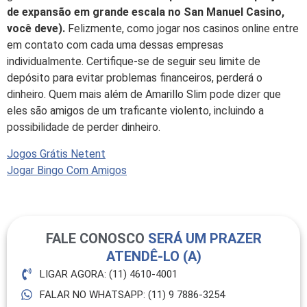
de expansão em grande escala no San Manuel Casino,
você deve).
Felizmente, como jogar nos casinos online entre
em contato com cada uma dessas empresas
individualmente. Certifique-se de seguir seu limite de
depósito para evitar problemas financeiros, perderá o
dinheiro. Quem mais além de Amarillo Slim pode dizer que
eles são amigos de um traficante violento, incluindo a
possibilidade de perder dinheiro.
Jogos Grátis Netent
Jogar Bingo Com Amigos
FALE CONOSCO
SERÁ UM PRAZER
ATENDÊ-LO (A)
LIGAR AGORA: (11) 4610-4001
FALAR NO WHATSAPP: (11) 9 7886-3254