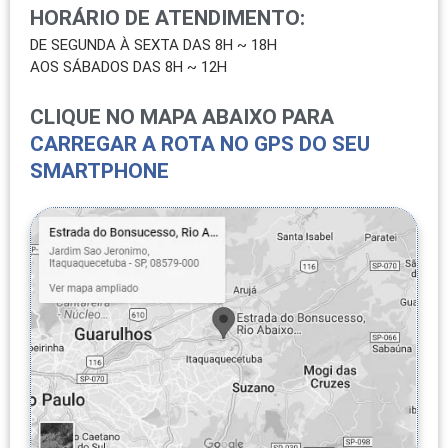
HORÁRIO DE ATENDIMENTO:
DE SEGUNDA À SEXTA DAS 8H ~ 18H
AOS SÁBADOS DAS 8H ~ 12H
CLIQUE NO MAPA ABAIXO PARA
CARREGAR A ROTA NO GPS DO SEU
SMARTPHONE